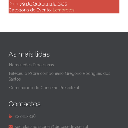
Data:
19 de Outubro de 2025
Categoria de Evento:
Lembretes
As mais lidas
Nomeações Diocesanas
Faleceu o Padre comboniano Gregório Rodrigues dos
Santos
Comunicado do Conselho Presbiteral
Contactos
232423338

secretariaepiscopal@diocesedeviseu.pt
