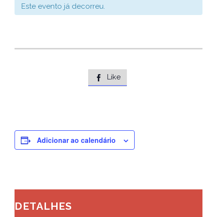
Este evento já decorreu.
Like

Adicionar ao calendário
DETALHES