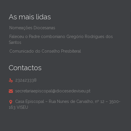
As mais lidas
Nomeações Diocesanas
Faleceu o Padre comboniano Gregório Rodrigues dos
Santos
Comunicado do Conselho Presbiteral
Contactos
232423338

secretariaepiscopal@diocesedeviseu.pt

Casa Episcopal – Rua Nunes de Carvalho, nº 12 – 3500-

163 VISEU