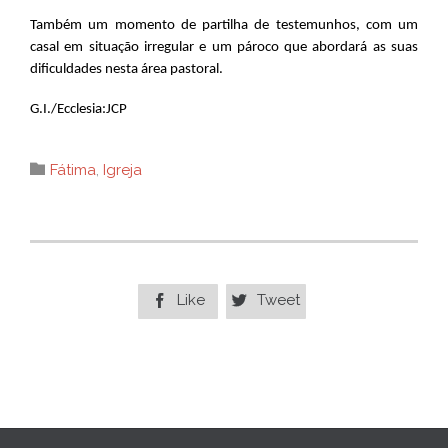
Também um momento de partilha de testemunhos, com um
casal em situação irregular e um pároco que abordará as suas
dificuldades nesta área pastoral.
G.I./Ecclesia:JCP
Category

Fátima
,
Igreja
Like
Tweet

