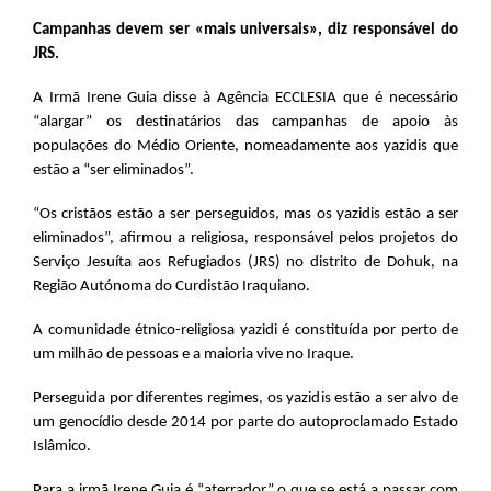
Campanhas devem ser «mais universais», diz responsável do
JRS.
A Irmã Irene Guia disse à Agência ECCLESIA que é necessário
“alargar” os destinatários das campanhas de apoio às
populações do Médio Oriente, nomeadamente aos yazidis que
estão a “ser eliminados”.
“Os cristãos estão a ser perseguidos, mas os yazidis estão a ser
eliminados”, afirmou a religiosa, responsável pelos projetos do
Serviço Jesuíta aos Refugiados (JRS) no distrito de Dohuk, na
Região Autónoma do Curdistão Iraquiano.
A comunidade étnico-religiosa yazidi é constituída por perto de
um milhão de pessoas e a maioria vive no Iraque.
Perseguida por diferentes regimes, os yazidis estão a ser alvo de
um genocídio desde 2014 por parte do autoproclamado Estado
Islâmico.
Para a irmã Irene Guia é “aterrador” o que se está a passar com