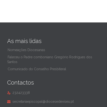
As mais lidas
Nomeações Diocesanas
Faleceu o Padre comboniano Gregório Rodrigues dos
Santos
Comunicado do Conselho Presbiteral
Contactos
232423338

secretariaepiscopal@diocesedeviseu.pt
