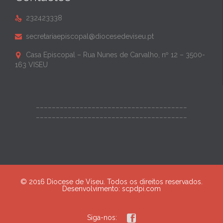
232423338

secretariaepiscopal@diocesedeviseu.pt

Casa Episcopal – Rua Nunes de Carvalho, nº 12 – 3500-

163 VISEU
______________________________________
______________________________________
© 2016 Diocese de Viseu. Todos os direitos reservados.
Desenvolvimento:
scpdpi.com

Siga-nos: