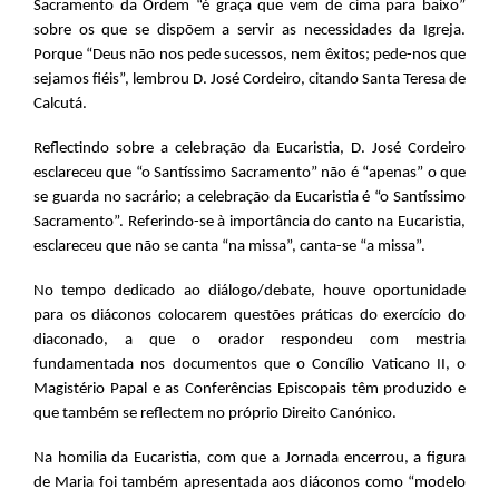
Sacramento da Ordem “é graça que vem de cima para baixo”
sobre os que se dispõem a servir as necessidades da Igreja.
Porque “Deus não nos pede sucessos, nem êxitos; pede-nos que
sejamos fiéis”, lembrou D. José Cordeiro, citando Santa Teresa de
Calcutá.
Reflectindo sobre a celebração da Eucaristia, D. José Cordeiro
esclareceu que “o Santíssimo Sacramento” não é “apenas” o que
se guarda no sacrário; a celebração da Eucaristia é “o Santíssimo
Sacramento”. Referindo-se à importância do canto na Eucaristia,
esclareceu que não se canta “na missa”, canta-se “a missa”.
No tempo dedicado ao diálogo/debate, houve oportunidade
para os diáconos colocarem questões práticas do exercício do
diaconado, a que o orador respondeu com mestria
fundamentada nos documentos que o Concílio Vaticano II, o
Magistério Papal e as Conferências Episcopais têm produzido e
que também se reflectem no próprio Direito Canónico.
Na homilia da Eucaristia, com que a Jornada encerrou, a figura
de Maria foi também apresentada aos diáconos como “modelo