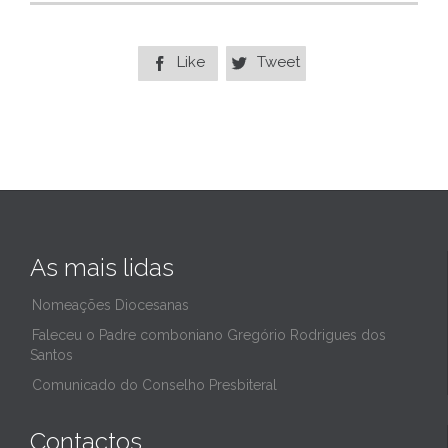
Like
Tweet


As mais lidas
Nomeações Diocesanas
Faleceu o Padre comboniano Gregório Rodrigues dos
Santos
Comunicado do Conselho Presbiteral
Contactos