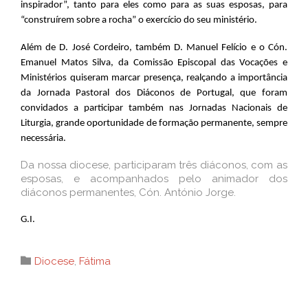
inspirador”, tanto para eles como para as suas esposas, para
“construírem sobre a rocha” o exercício do seu ministério.
Além de D. José Cordeiro, também D. Manuel Felício e o Cón.
Emanuel Matos Silva, da Comissão Episcopal das Vocações e
Ministérios quiseram marcar presença, realçando a importância
da Jornada Pastoral dos Diáconos de Portugal, que foram
convidados a participar também nas Jornadas Nacionais de
Liturgia, grande oportunidade de formação permanente, sempre
necessária.
Da nossa diocese, participaram três diáconos, com as
esposas, e acompanhados pelo animador dos
diáconos permanentes, Cón. António Jorge.
G.I.
Category

Diocese
,
Fátima