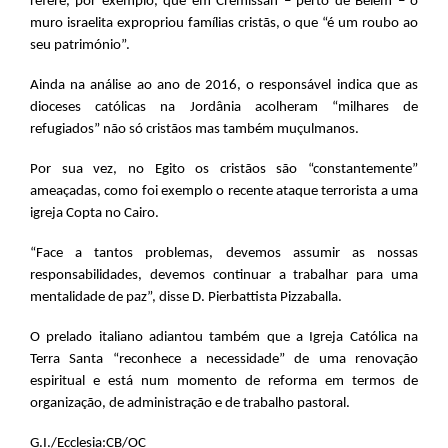
refere, por exemplo, que em Cremissan – perto de Belém – o
muro israelita expropriou famílias cristãs, o que “é um roubo ao
seu património”.
Ainda na análise ao ano de 2016, o responsável indica que as
dioceses católicas na Jordânia acolheram “milhares de
refugiados” não só cristãos mas também muçulmanos.
Por sua vez, no Egito os cristãos são “constantemente”
ameaçadas, como foi exemplo o recente ataque terrorista a uma
igreja Copta no Cairo.
“Face a tantos problemas, devemos assumir as nossas
responsabilidades, devemos continuar a trabalhar para uma
mentalidade de paz”, disse D. Pierbattista Pizzaballa.
O prelado italiano adiantou também que a Igreja Católica na
Terra Santa “reconhece a necessidade” de uma renovação
espiritual e está num momento de reforma em termos de
organização, de administração e de trabalho pastoral.
G.I./Ecclesia:CB/OC