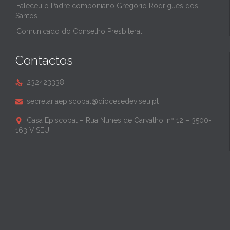
Faleceu o Padre comboniano Gregório Rodrigues dos
Santos
Comunicado do Conselho Presbiteral
Contactos
232423338

secretariaepiscopal@diocesedeviseu.pt

Casa Episcopal – Rua Nunes de Carvalho, nº 12 – 3500-

163 VISEU
______________________________________
______________________________________