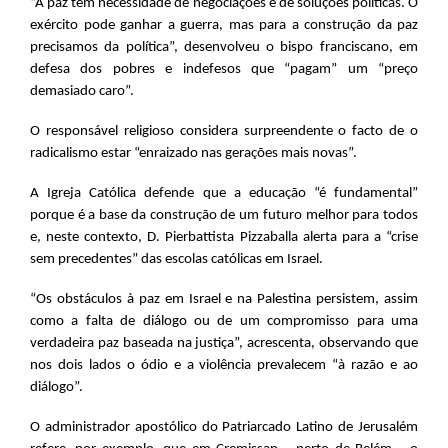
“A paz tem necessidade de negociações e de soluções políticas. O
exército pode ganhar a guerra, mas para a construção da paz
precisamos da política”, desenvolveu o bispo franciscano, em
defesa dos pobres e indefesos que “pagam” um “preço
demasiado caro”.
O responsável religioso considera surpreendente o facto de o
radicalismo estar “enraizado nas gerações mais novas”.
A Igreja Católica defende que a educação “é fundamental”
porque é a base da construção de um futuro melhor para todos
e, neste contexto, D. Pierbattista Pizzaballa alerta para a “crise
sem precedentes” das escolas católicas em Israel.
“Os obstáculos à paz em Israel e na Palestina persistem, assim
como a falta de diálogo ou de um compromisso para uma
verdadeira paz baseada na justiça”, acrescenta, observando que
nos dois lados o ódio e a violência prevalecem “à razão e ao
diálogo”.
O administrador apostólico do Patriarcado Latino de Jerusalém