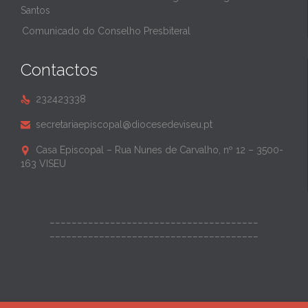
Santos
Comunicado do Conselho Presbiteral
Contactos
232423338

secretariaepiscopal@diocesedeviseu.pt

Casa Episcopal – Rua Nunes de Carvalho, nº 12 – 3500-

163 VISEU
______________________________________
______________________________________