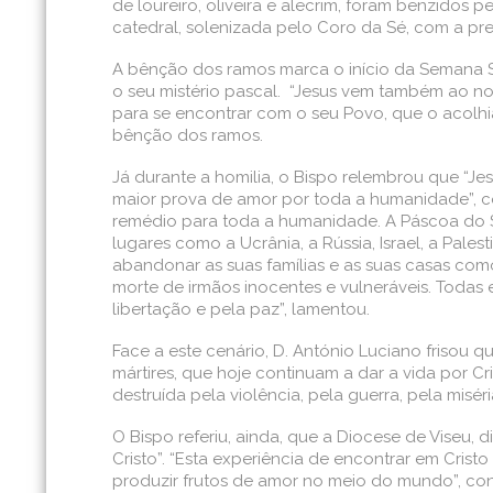
de loureiro, oliveira e alecrim, foram benzidos 
catedral, solenizada pelo Coro da Sé, com a pre
A bênção dos ramos marca o início da Semana San
o seu mistério pascal. “Jesus vem também ao 
para se encontrar com o seu Povo, que o acolhia
bênção dos ramos.
Já durante a homilia, o Bispo relembrou que “Je
maior prova de amor por toda a humanidade”, c
remédio para toda a humanidade. A Páscoa do Sen
lugares como a Ucrânia, a Rússia, Israel, a Pale
abandonar as suas famílias e as suas casas com
morte de irmãos inocentes e vulneráveis. Todas
libertação e pela paz”, lamentou.
Face a este cenário, D. António Luciano frisou 
mártires, que hoje continuam a dar a vida por C
destruída pela violência, pela guerra, pela misé
O Bispo referiu, ainda, que a Diocese de Viseu, 
Cristo”. “Esta experiência de encontrar em Crist
produzir frutos de amor no meio do mundo”, con