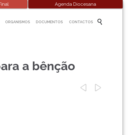
inal
Agenda Diocesana
Skip

ORGANISMOS
DOCUMENTOS
CONTACTOS
to
content
para a bênção

