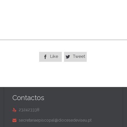
Like
Tweet


Contactos
232423338

secretariaepiscopal@diocesedeviseu.pt
