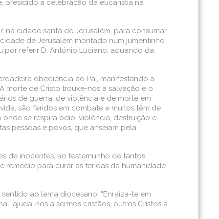
e, presidido à celebração da eucaristia na
or, na cidade santa de Jerusalém, para consumar
a cidade de Jerusalém montado num jumentinho
 por referir D. António Luciano, aquando da
verdadeira obediência ao Pai, manifestando a
 morte de Cristo trouxe-nos a salvação e o
ários de guerra, de violência e de morte em
a vida, são feridos em combate e muitos têm de
nde se respira ódio, violência, destruição e
ntas pessoas e povos, que anseiam pela
tes de inocentes, ao testemunho de tantos
nde remédio para curar as feridas da humanidade
 e sentido ao lema diocesano: “Enraíza-te em
al, ajuda-nos a sermos cristãos, outros Cristos a