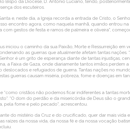
pelo Bispo da Diocese, D. António Luciano, tendo, posteriorment
sença dos escuteiros.
ta e, neste dia, a Igreja recorda a entrada de Cristo, o Senh
nosso encontro agora, como naquela manhã, quando entrou n
 com gestos de festa e ramos de palmeira e oliveira”, começou
sus iniciou o caminho da sua Paixão, Morte e Ressurreição em 
ondenando as guerras que atualmente afetam tantas nações. “A
hor é um grito de esperança diante de tantas injustiças, cen
stina, a Faixa de Gaza, onde diariamente tantos irmãos perdem 
o deslocados e refugiados de guerra. Tantas nações no mundo o
 estas guerras causam miséria, pobreza, fome e doenças em ta
que “como cristãos não podemos ficar indiferentes a tantas mor
risto”. “O dom do perdão e da misericórdia de Deus são o gra
ria, pela fome e pelo pecado”, acrescentou.
diante do mistério da Cruz e do crucificado, quer dar mais vida
o as raízes da nossa vida, da nossa fé e da nossa vocação batism
cluiu.