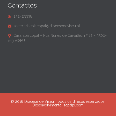
Contactos
232423338

secretariaepiscopal@diocesedeviseu.pt

Casa Episcopal – Rua Nunes de Carvalho, nº 12 – 3500-

163 VISEU
______________________________________
______________________________________
© 2016 Diocese de Viseu. Todos os direitos reservados.
Desenvolvimento:
scpdpi.com