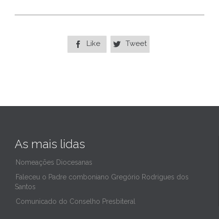
Like
Tweet


As mais lidas
Nomeações Diocesanas
Faleceu o Padre comboniano Gregório Rodrigues dos
Santos
Comunicado do Conselho Presbiteral