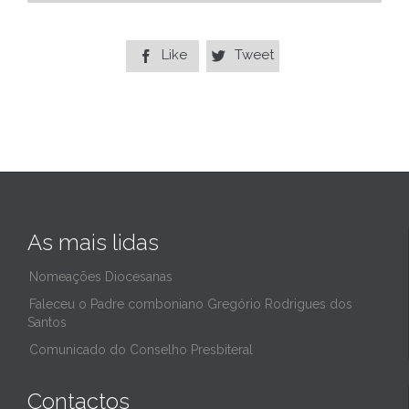
Like
Tweet


As mais lidas
Nomeações Diocesanas
Faleceu o Padre comboniano Gregório Rodrigues dos
Santos
Comunicado do Conselho Presbiteral
Contactos