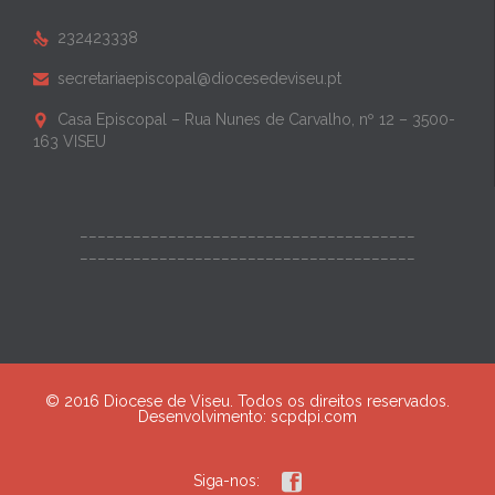
232423338

secretariaepiscopal@diocesedeviseu.pt

Casa Episcopal – Rua Nunes de Carvalho, nº 12 – 3500-

163 VISEU
______________________________________
______________________________________
© 2016 Diocese de Viseu. Todos os direitos reservados.
Desenvolvimento:
scpdpi.com

Siga-nos: