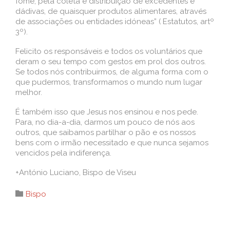
fome, pela coleta e distribuição de excedentes e
dádivas, de quaisquer produtos alimentares, através
de associações ou entidades idóneas” ( Estatutos, artº
3º).
Felicito os responsáveis e todos os voluntários que
deram o seu tempo com gestos em prol dos outros.
Se todos nós contribuirmos, de alguma forma com o
que pudermos, transformamos o mundo num lugar
melhor.
É também isso que Jesus nos ensinou e nos pede.
Para, no dia-a-dia, darmos um pouco de nós aos
outros, que saibamos partilhar o pão e os nossos
bens com o irmão necessitado e que nunca sejamos
vencidos pela indiferença.
+António Luciano, Bispo de Viseu
Category

Bispo