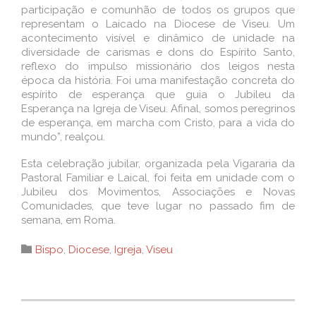
participação e comunhão de todos os grupos que
representam o Laicado na Diocese de Viseu. Um
acontecimento visível e dinâmico de unidade na
diversidade de carismas e dons do Espírito Santo,
reflexo do impulso missionário dos leigos nesta
época da história. Foi uma manifestação concreta do
espírito de esperança que guia o Jubileu da
Esperança na Igreja de Viseu. Afinal, somos peregrinos
de esperança, em marcha com Cristo, para a vida do
mundo”, realçou.
Esta celebração jubilar, organizada pela Vigararia da
Pastoral Familiar e Laical, foi feita em unidade com o
Jubileu dos Movimentos, Associações e Novas
Comunidades, que teve lugar no passado fim de
semana, em Roma.
Category

Bispo
,
Diocese
,
Igreja
,
Viseu