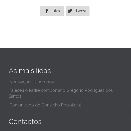
Like
Tweet


As mais lidas
Nomeações Diocesanas
Faleceu o Padre comboniano Gregório Rodrigues dos
Santos
Comunicado do Conselho Presbiteral
Contactos