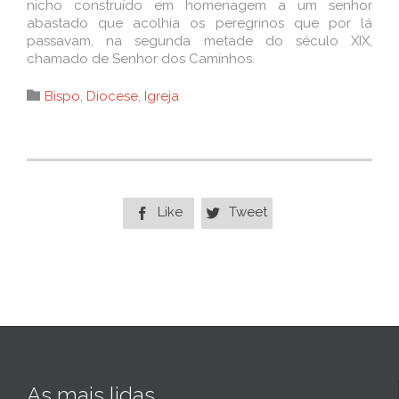
nicho construído em homenagem a um senhor
abastado que acolhia os peregrinos que por lá
passavam, na segunda metade do século XIX,
chamado de Senhor dos Caminhos.
Category

Bispo
,
Diocese
,
Igreja
Like
Tweet


As mais lidas