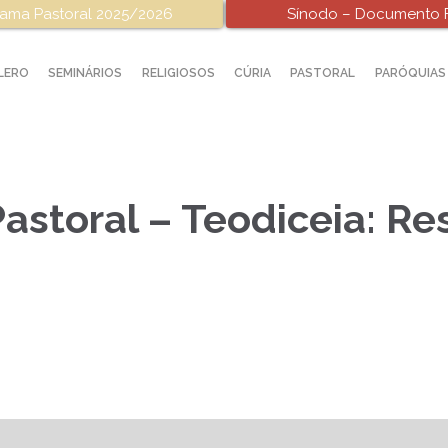
ama Pastoral 2025/2026
Sínodo – Documento F
LERO
SEMINÁRIOS
RELIGIOSOS
CÚRIA
PASTORAL
PARÓQUIAS
astoral – Teodiceia: Re