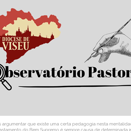
os argumentar que existe uma certa pedagogia nesta mentalid
afastamento do Bem Supremo é sempre causa de determinada infe