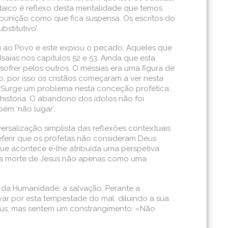
daico é reflexo desta mentalidade que temos
 punição como que fica suspensa. Os escritos do
stitutivo’.
 ao Povo e este expiou o pecado. Aqueles que
 Isaías nos capítulos 52 e 53. Ainda que esta
 sofrer pelos outros. O messias era uma figura de
o, por isso os cristãos começaram a ver nesta
e. Surge um problema nesta conceção profética:
história. O abandono dos ídolos não foi
bém ‘não lugar’.
rsalização simplista das reflexões contextuais
eferir que os profetas não consideram Deus
que acontece é-lhe atribuída uma perspetiva
ta a morte de Jesus não apenas como uma
r da Humanidade: a salvação. Perante a
ar por esta tempestade do mal, diluindo a sua
eus, mas sentem um constrangimento: «Não