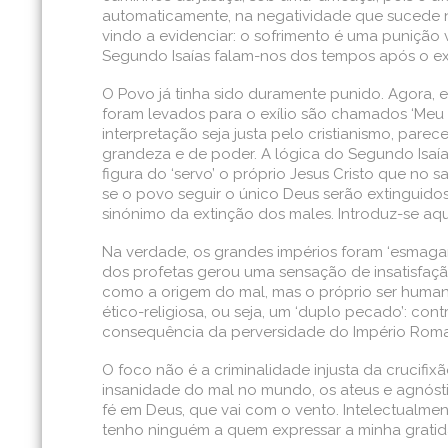
automaticamente, na negatividade que sucede no
vindo a evidenciar: o sofrimento é uma punição
Segundo Isaías falam-nos dos tempos após o exíli
O Povo já tinha sido duramente punido. Agora
foram levados para o exílio são chamados ‘Meu serv
interpretação seja justa pelo cristianismo, pare
grandeza e de poder. A lógica do Segundo Isaías
figura do ‘servo’ o próprio Jesus Cristo que no
se o povo seguir o único Deus serão extinguidos
sinónimo da extinção dos males. Introduz-se aqu
Na verdade, os grandes impérios foram ‘esmagan
dos profetas gerou uma sensação de insatisfaçã
como a origem do mal, mas o próprio ser humano
ético-religiosa, ou seja, um ‘duplo pecado’: c
consequência da perversidade do Império Roman
O foco não é a criminalidade injusta da crucifi
insanidade do mal no mundo, os ateus e agnósti
fé em Deus, que vai com o vento. Intelectualm
tenho ninguém a quem expressar a minha gratid