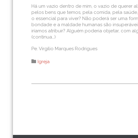
Há um vazio dentro de mim, o vazio de querer a
pelos bens que temos, pela comida, pela saúde
o essencial para viver? Não poderá ser uma for
bondade e a maldade humanas são insuperáveis,
iríamos atribuir? Alguém poderia objetar, com a
(continua…)
Pe. Virgílio Marques Rodrigues
Category

Igreja