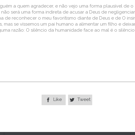
lguém a quem agradecer, e não vejo uma forma plausível de o f
, não será uma forma indireta de acusar a Deus de negligenci
ma de reconhecer o meu favoritismo diante de Deus e de O ins
 mas se víssemos um pai humano a alimentar um filho e deixa
lguma razão: O silêncio da humanidade face ao mal é o silênci
Like
Tweet

