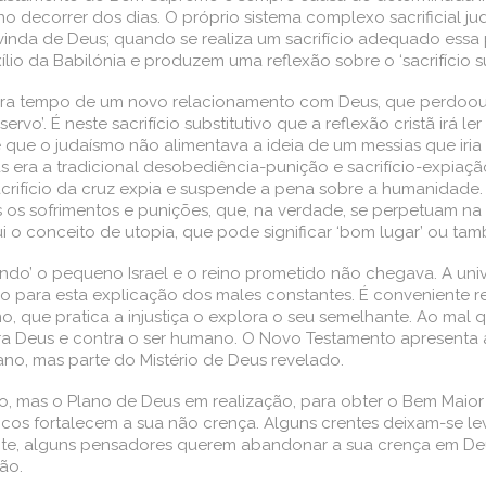
 decorrer dos dias. O próprio sistema complexo sacrificial ju
 vinda de Deus; quando se realiza um sacrifício adequado essa
o da Babilónia e produzem uma reflexão sobre o ‘sacrifício sub
, era tempo de um novo relacionamento com Deus, que perdoou
o’. É neste sacrifício substitutivo que a reflexão cristã irá ler
ce que o judaísmo não alimentava a ideia de um messias que iria
 era a tradicional desobediência-punição e sacrifício-expiaçã
 sacrifício da cruz expia e suspende a pena sobre a humanidad
 os sofrimentos e punições, que, na verdade, se perpetuam na 
i o conceito de utopia, que pode significar ‘bom lugar’ ou tam
do’ o pequeno Israel e o reino prometido não chegava. A unive
o para esta explicação dos males constantes. É conveniente r
, que pratica a injustiça o explora o seu semelhante. Ao mal 
ontra Deus e contra o ser humano. O Novo Testamento apresen
o, mas parte do Mistério de Deus revelado.
xão, mas o Plano de Deus em realização, para obter o Bem Maio
cos fortalecem a sua não crença. Alguns crentes deixam-se lev
ente, alguns pensadores querem abandonar a sua crença em D
ão.