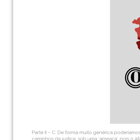
Parte II – C: De forma muito genérica poderíam
caminhos da justiça, sob uma ‘ameaça’, pois o 