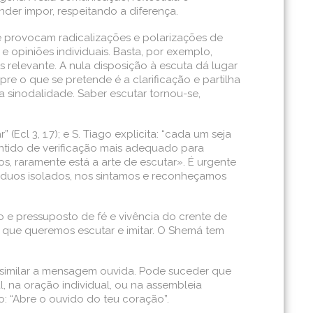
der impor, respeitando a diferença.
ue provocam radicalizações e polarizações de
e opiniões individuais. Basta, por exemplo,
relevante. A nula disposição à escuta dá lugar
re o que se pretende é a clarificação e partilha
a sinodalidade. Saber escutar tornou-se,
cl 3, 1.7); e S. Tiago explicita: “cada um seja
 sentido de verificação mais adequado para
 raramente está a arte de escutar». É urgente
ivíduos isolados, nos sintamos e reconheçamos
o e pressuposto de fé e vivência do crente de
de, que queremos escutar e imitar. O Shemá tem
assimilar a mensagem ouvida. Pode suceder que
l, na oração individual, ou na assembleia
to: “Abre o ouvido do teu coração”.