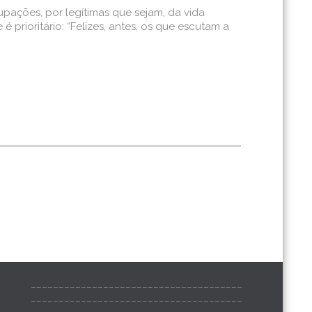
upações, por legítimas que sejam, da vida
 prioritário: “Felizes, antes, os que escutam a
______________________________________
______________________________________