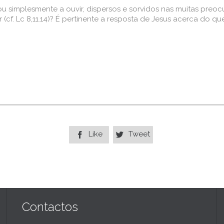
ou simplesmente a ouvir, dispersos e sorvidos nas muitas preoc
. Lc 8,11.14)? É pertinente a resposta de Jesus acerca do que é
Like
Tweet


Contactos