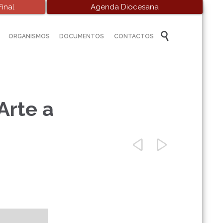
inal
Agenda Diocesana
Skip

ORGANISMOS
DOCUMENTOS
CONTACTOS
to
content
Arte a

