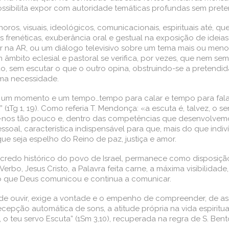
ssibilita expor com autoridade temáticas profundas sem preten
os, visuais, ideológicos, comunicacionais, espirituais até, q
frenéticas, exuberância oral e gestual na exposição de ideias 
 na AR, ou um diálogo televisivo sobre um tema mais ou menos 
bito eclesial e pastoral se verifica, por vezes, que nem semp
ão, sem escutar o que o outro opina, obstruindo-se a pretendid
ma necessidade.
á um momento e um tempo…tempo para calar e tempo para falar” (E
r” (1Tg 1, 19). Como referia T. Mendonça: «a escuta é, talvez, o
nos tão pouco e, dentro das competências que desenvolvemos,
essoal, característica indispensável para que, mais do que ind
 seja espelho do Reino de paz, justiça e amor.
de credo histórico do povo de Israel, permanece como disposiçã
Verbo, Jesus Cristo, a Palavra feita carne, a máxima visibilida
 o que Deus comunicou e continua a comunicar.
a de ouvir, exige a vontade e o empenho de compreender, de 
cepção automática de sons, a atitude própria na vida espiritua
, o teu servo Escuta” (1Sm 3,10), recuperada na regra de S. Ben