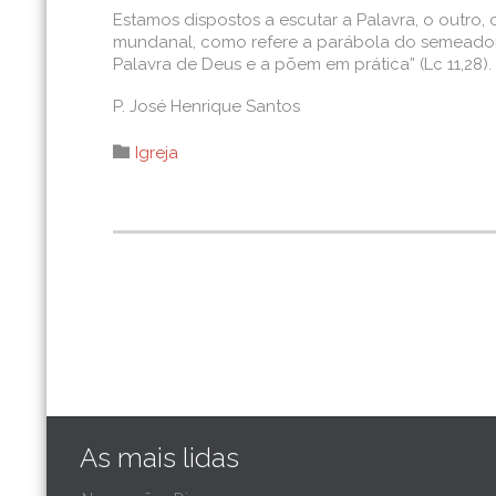
Estamos dispostos a escutar a Palavra, o outro, 
mundanal, como refere a parábola do semeador (cf
Palavra de Deus e a põem em prática” (Lc 11,28).
P. José Henrique Santos
Category

Igreja
As mais lidas