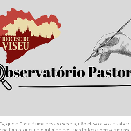
IV, que o Papa é uma pessoa serena, não eleva a voz e sabe es
 na forma, quer no conteúdo das suas fortes e incisivas mensa