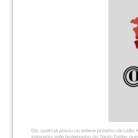
Diz, quem já privou ou esteve próximo de Leão X
inspirador este testemunho do Santo Padre, quer