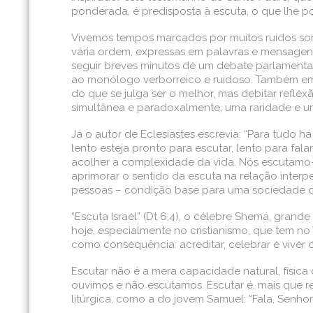
ponderada, é predisposta à escuta, o que lhe po
Vivemos tempos marcados por muitos ruídos sonor
vária ordem, expressas em palavras e mensagens 
seguir breves minutos de um debate parlamentar
ao monólogo verborreico e ruidoso. Também em âm
do que se julga ser o melhor, mas debitar reflex
simultânea e paradoxalmente, uma raridade e u
Já o autor de Eclesiastes escrevia: “Para tudo h
lento esteja pronto para escutar, lento para fala
acolher a complexidade da vida. Nós escutamo-
aprimorar o sentido da escuta na relação interp
pessoas – condição base para uma sociedade que
“Escuta Israel” (Dt 6,4), o célebre Shemá, gran
hoje, especialmente no cristianismo, que tem no 
como consequência: acreditar, celebrar e viver
Escutar não é a mera capacidade natural, físic
ouvimos e não escutamos. Escutar é, mais que re
litúrgica, como a do jovem Samuel: “Fala, Senhor