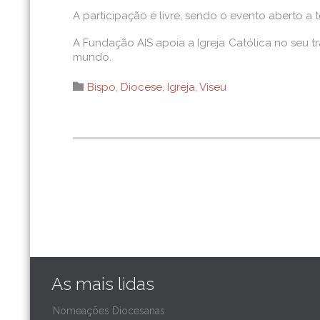
A participação é livre, sendo o evento aberto a
A Fundação AIS apoia a Igreja Católica no seu 
mundo.
Category

Bispo
,
Diocese
,
Igreja
,
Viseu
As mais lidas
Nomeações Diocesanas