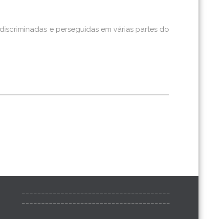
discriminadas e perseguidas em várias partes do
______________________________________
______________________________________