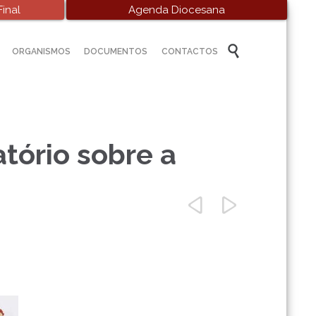
inal
Agenda Diocesana
Skip

ORGANISMOS
DOCUMENTOS
CONTACTOS
to
content
tório sobre a

