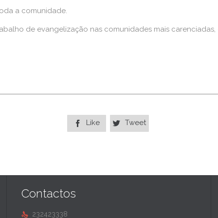
 toda a comunidade.
trabalho de evangelização nas comunidades mais carenciadas, 
Like
Tweet


Contactos
232423338
