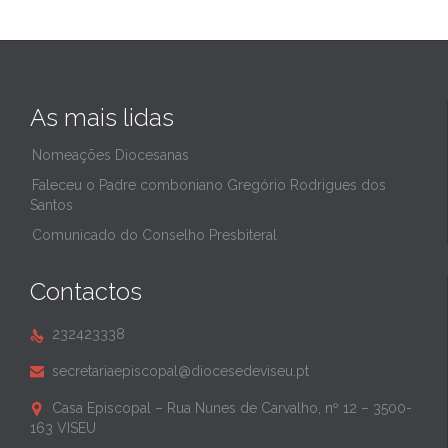
As mais lidas
Nomeações Diocesanas
Faleceu o Padre comboniano Gregório Rodrigues dos
Santos
Comunicado do Conselho Presbiteral
Contactos
232423338

secretariaepiscopal@diocesedeviseu.pt

Casa Episcopal – Rua Nunes de Carvalho, nº 12 – 3500-

163 VISEU