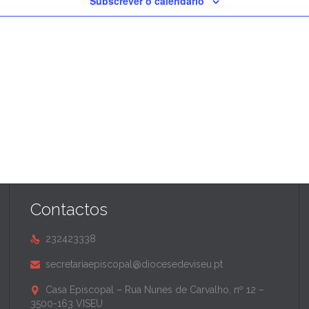
Subscrever o calendário
Contactos
232423338

secretariaepiscopal@diocesedeviseu.pt

Casa Episcopal – Rua Nunes de Carvalho, nº 12 –

3500-163 VISEU