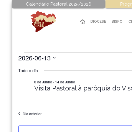
Calendário Pastoral 2025/2026
Progr
DIOCESE
BISPO
C
2026-06-13
Eventos
Selecione
Todo o dia
a
for
data.
8 de Junho
-
14 de Junho
Visita Pastoral à paróquia do Vis
13
de
Dia anterior
Junho