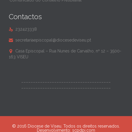
Comunicado do Conselho Presbiteral
Contactos
232423338

secretariaepiscopal@diocesedeviseu.pt

Casa Episcopal – Rua Nunes de Carvalho, nº 12 – 3500-

163 VISEU
______________________________________
______________________________________
© 2016 Diocese de Viseu. Todos os direitos reservados.
Desenvolvimento:
scpdpi.com