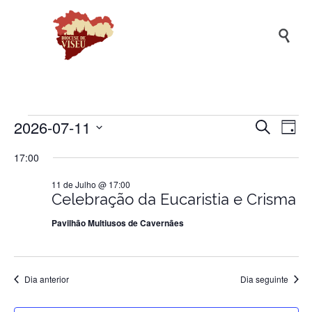

2026-07-11
Naveg
Na
Eventos
Pesquisar
Dia
de
de
Selecione
17:00
a
vis
pesqui
for
data.
de
11 de Julho @ 17:00
e
Ev
Celebração da Eucaristia e Crisma
visuali
11
Pavilhão Multiusos de Cavernães
de
Evento
de
Dia anterior
Dia seguinte
Julho