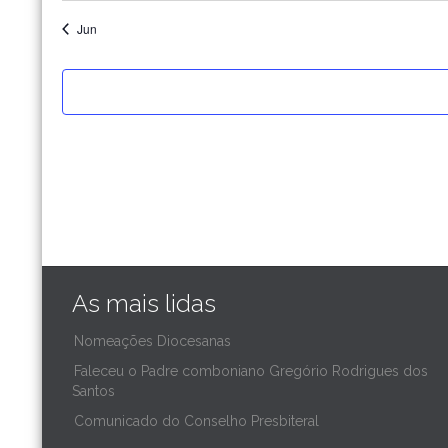
Jun
As mais lidas
Nomeações Diocesanas
Faleceu o Padre comboniano Gregório Rodrigues dos
Santos
Comunicado do Conselho Presbiteral