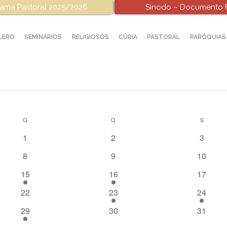
ama Pastoral 2025/2026
Sínodo – Documento F
LERO
SEMINÁRIOS
RELIGIOSOS
CÚRIA
PASTORAL
PARÓQUIAS
Q
QUARTA-FEIRA
Q
QUINTA-FEIRA
S
SEXTA-F
0
0
0
1
2
3
eventos
eventos
evento
0
0
0
8
9
10
eventos
eventos
eventos
2
1
0
15
16
17
eventos
evento
eventos
0
2
1
22
23
24
eventos
eventos
evento
1
0
0
29
30
31
evento
eventos
eventos