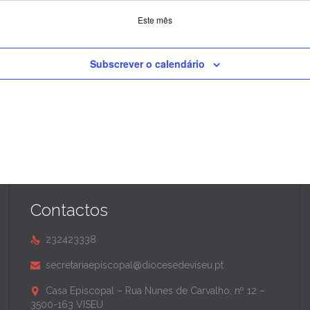
Este mês
Subscrever o calendário
Contactos
232423338

secretariaepiscopal@diocesedeviseu.pt

Casa Episcopal – Rua Nunes de Carvalho, nº 12 –

3500-163 VISEU