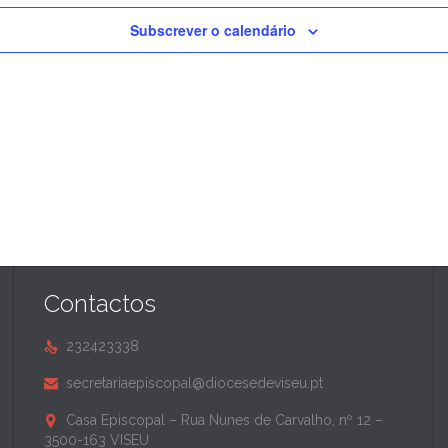
Subscrever o calendário
Contactos
232423338

secretariaepiscopal@diocesedeviseu.pt

Casa Episcopal – Rua Nunes de Carvalho, nº 12 –

3500-163 VISEU