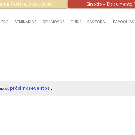
ama Pastoral 2025/2026
Sínodo – Documento F
LERO
SEMINÁRIOS
RELIGIOSOS
CÚRIA
PASTORAL
PARÓQUIAS
ara os
próximoseventos
.