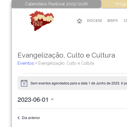
Calendário Pastoral 2025/2026
Progr
DIOCESE
BISPO
C
Evangelização, Culto e Cultura
Eventos
Evangelização, Culto e Cultura
Eventos
Sem eventos agendados para a data 1 de Junho de 2023. Ir p
for
Aviso
1
2023-06-01
de
Selecione
Junho
a
data.
Dia anterior
de