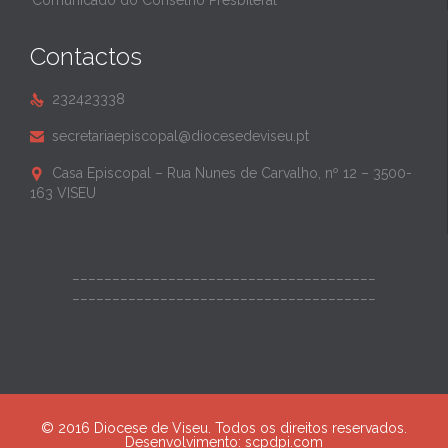
Comunicado do Conselho Presbiteral
Contactos
232423338

secretariaepiscopal@diocesedeviseu.pt

Casa Episcopal – Rua Nunes de Carvalho, nº 12 – 3500-

163 VISEU
______________________________________
______________________________________
© 2016 Diocese de Viseu. Todos os direitos reservados.
Desenvolvimento:
scpdpi.com