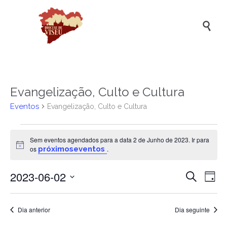

Evangelização, Culto e Cultura
Eventos
Evangelização, Culto e Cultura
Eventos
Sem eventos agendados para a data 2 de Junho de 2023. Ir para
for
Aviso
os
próximoseventos
.
2
2023-06-02
Naveg
Na
de
Pesquisar
Dia
de
de
Selecione
Junho
a
vis
pesqui
de
data.
Dia anterior
Dia seguinte
de
e
2023