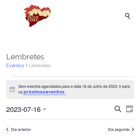

Lembretes
Eventos
Lembretes
Eventos
Sem eventos agendados para a data 16 de Julho de 2023. Ir para
for
Aviso
os
próximoseventos
.
16
2023-07-16
Naveg
Na
de
Pesquisar
Dia
de
de
Selecione
Julho
a
vis
pesqui
de
data.
Dia anterior
Dia seguinte
de
e
2023