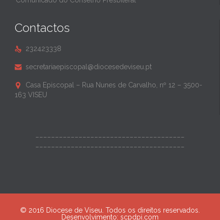
Comunicado do Conselho Presbiteral
Contactos
232423338

secretariaepiscopal@diocesedeviseu.pt

Casa Episcopal – Rua Nunes de Carvalho, nº 12 – 3500-

163 VISEU
______________________________________
______________________________________
© 2016 Diocese de Viseu. Todos os direitos reservados.
Desenvolvimento:
scpdpi.com