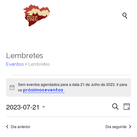

Lembretes
Eventos
Lembretes
Eventos
Sem eventos agendados para a data 21 de Julho de 2023. Ir para
for
Aviso
os
próximoseventos
.
21
2023-07-21
Naveg
Na
de
Pesquisar
Dia
de
de
Selecione
Julho
a
vis
pesqui
de
data.
Dia anterior
Dia seguinte
de
e
2023