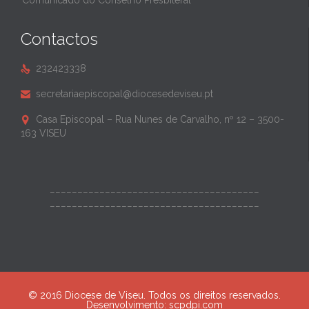
Comunicado do Conselho Presbiteral
Contactos
232423338

secretariaepiscopal@diocesedeviseu.pt

Casa Episcopal – Rua Nunes de Carvalho, nº 12 – 3500-

163 VISEU
______________________________________
______________________________________
© 2016 Diocese de Viseu. Todos os direitos reservados.
Desenvolvimento:
scpdpi.com