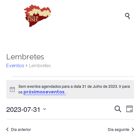

Lembretes
Eventos
Lembretes
Eventos
Sem eventos agendados para a data 31 de Julho de 2023. Ir para
for
Aviso
os
próximoseventos
.
31
2023-07-31
Naveg
Na
de
Pesquisar
Dia
de
de
Selecione
Julho
a
vis
pesqui
de
data.
Dia anterior
Dia seguinte
de
e
2023