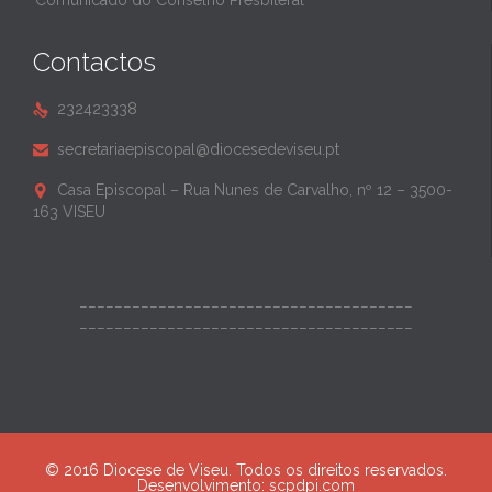
Comunicado do Conselho Presbiteral
Contactos
232423338

secretariaepiscopal@diocesedeviseu.pt

Casa Episcopal – Rua Nunes de Carvalho, nº 12 – 3500-

163 VISEU
______________________________________
______________________________________
© 2016 Diocese de Viseu. Todos os direitos reservados.
Desenvolvimento:
scpdpi.com