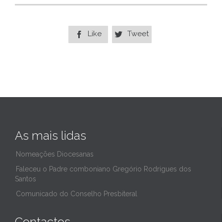
Like
Tweet


As mais lidas
Nomeações Diocesanas
Faleceu o Padre comboniano Gregório Rodrigues dos
Santos
Comunicado do Conselho Presbiteral
Contactos