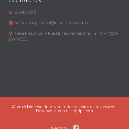
232423338

secretariaepiscopal@diocesedeviseu.pt

Casa Episcopal – Rua Nunes de Carvalho, nº 12 – 3500-

163 VISEU
______________________________________
______________________________________
© 2016 Diocese de Viseu. Todos os direitos reservados.
Desenvolvimento:
scpdpi.com

Siga-nos: