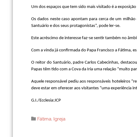
Um dos espaços que tem sido mais visitado é a exposição t
Os dados neste caso apontam para cerca de um milhão de 
Santuário e dos seus protagonistas”, pode ler-se.
Este acréscimo de interesse faz-se sentir também no âmbi
Com a vinda já confirmada do Papa Francisco a Fátima, espe
O reitor do Santuário, padre Carlos Cabecinhas, destaco
Papas têm tido com a Cova da Iria uma relação “muito part
Aquele responsável pediu aos responsáveis hoteleiros “r
deve estar em oferecer aos visitantes “uma experiência inte
G.I./Ecclesia:JCP
Category

Fátima
,
Igreja