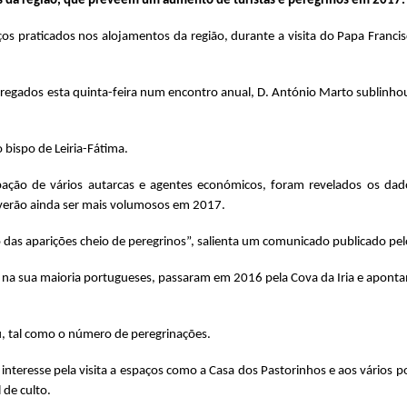
s da região, que preveem um aumento de turistas e peregrinos em 2017.
os praticados nos alojamentos da região, durante a visita do Papa Franci
regados esta quinta-feira num encontro anual, D. António Marto sublinh
bispo de Leiria-Fátima.
pação de vários autarcas e agentes económicos, foram revelados os da
erão ainda ser mais volumosos em 2017.
io das aparições cheio de peregrinos”, salienta um comunicado publicado p
na sua maioria portugueses, passaram em 2016 pela Cova da Iria e aponta
, tal como o número de peregrinações.
interesse pela visita a espaços como a Casa dos Pastorinhos e aos vários 
 de culto.