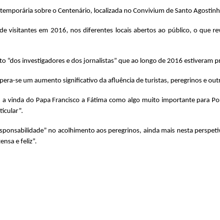
emporária sobre o Centenário, localizada no Convivium de Santo Agostinho, 
visitantes em 2016, nos diferentes locais abertos ao público, o que rev
to “dos investigadores e dos jornalistas” que ao longo de 2016 estiveram 
ra-se um aumento significativo da afluência de turistas, peregrinos e outro
u a vinda do Papa Francisco a Fátima como algo muito importante para Port
icular”.
esponsabilidade” no acolhimento aos peregrinos, ainda mais nesta perspeti
nsa e feliz”.