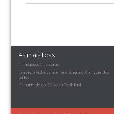
As mais lidas
Nomeações Diocesanas
Faleceu o Padre comboniano Gregório Rodrigues dos
Santos
Comunicado do Conselho Presbiteral