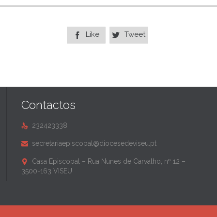
Like
Tweet


Contactos
232423338

secretariaepiscopal@diocesedeviseu.pt

Casa Episcopal – Rua Nunes de Carvalho, nº 12 –

3500-163 VISEU