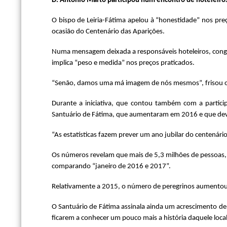
D. António Marto participou num encontro de hoteleiro
O bispo de Leiria-Fátima apelou à “honestidade” nos preç
ocasião do Centenário das Aparições.
Numa mensagem deixada a responsáveis hoteleiros, cong
implica “peso e medida” nos preços praticados.
“Senão, damos uma má imagem de nós mesmos”, frisou o 
Durante a iniciativa, que contou também com a partici
Santuário de Fátima, que aumentaram em 2016 e que dev
“As estatísticas fazem prever um ano jubilar do centenár
Os números revelam que mais de 5,3 milhões de pessoas, 
comparando “janeiro de 2016 e 2017”.
Relativamente a 2015, o número de peregrinos aumentou
O Santuário de Fátima assinala ainda um acrescimento de 
ficarem a conhecer um pouco mais a história daquele local