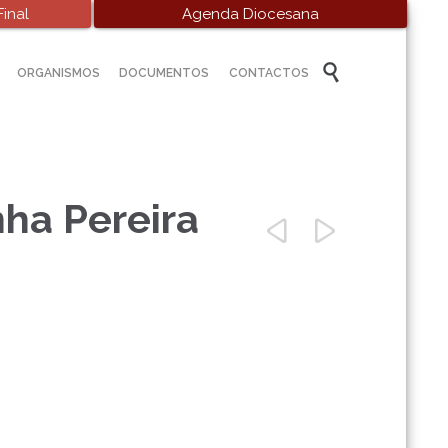
inal
Agenda Diocesana
Skip

ORGANISMOS
DOCUMENTOS
CONTACTOS
to
content
nha Pereira

