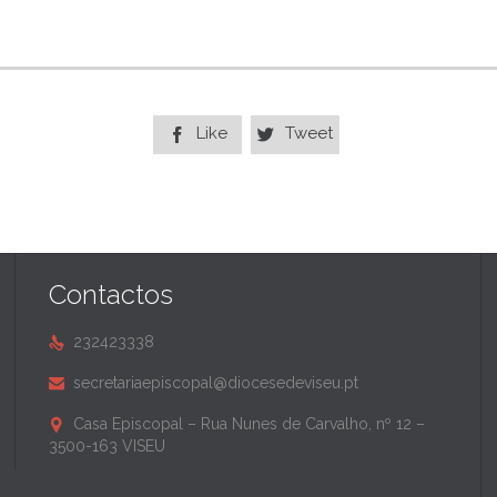
Like
Tweet


Contactos
232423338

secretariaepiscopal@diocesedeviseu.pt

Casa Episcopal – Rua Nunes de Carvalho, nº 12 –

3500-163 VISEU