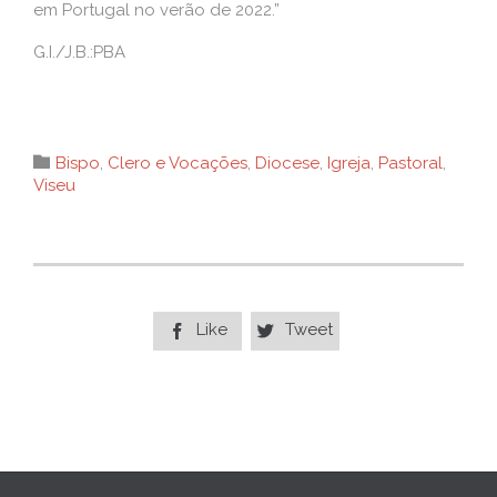
em Portugal no verão de 2022.”
G.I./J.B.:PBA
Category

Bispo
,
Clero e Vocações
,
Diocese
,
Igreja
,
Pastoral
,
Viseu
Like
Tweet

