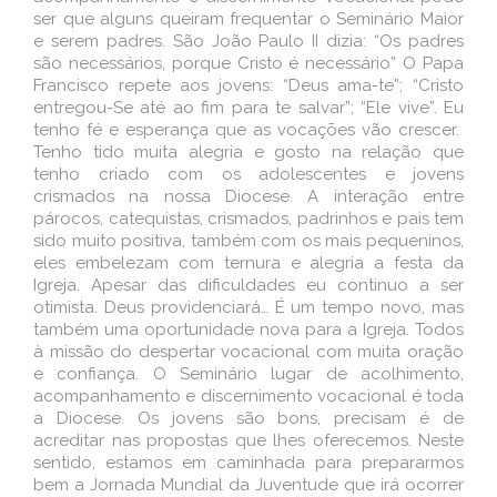
ser que alguns queiram frequentar o Seminário Maior
e serem padres. São João Paulo II dizia: “Os padres
são necessários, porque Cristo é necessário” O Papa
Francisco repete aos jovens: “Deus ama-te”; “Cristo
entregou-Se até ao fim para te salvar”; “Ele vive”. Eu
tenho fé e esperança que as vocações vão crescer.
Tenho tido muita alegria e gosto na relação que
tenho criado com os adolescentes e jovens
crismados na nossa Diocese. A interação entre
párocos, catequistas, crismados, padrinhos e pais tem
sido muito positiva, também com os mais pequeninos,
eles embelezam com ternura e alegria a festa da
Igreja. Apesar das dificuldades eu continuo a ser
otimista. Deus providenciará… É um tempo novo, mas
também uma oportunidade nova para a Igreja. Todos
à missão do despertar vocacional com muita oração
e confiança. O Seminário lugar de acolhimento,
acompanhamento e discernimento vocacional é toda
a Diocese. Os jovens são bons, precisam é de
acreditar nas propostas que lhes oferecemos. Neste
sentido, estamos em caminhada para prepararmos
bem a Jornada Mundial da Juventude que irá ocorrer