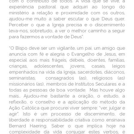
com o contributo de todos. A vida que se vive, a
experiência pastoral que adquiri ao longo do
ministério a relação e proximidade com os outros,
ajudou-me muito a saber escutar o que Deus quer.
Perceber o que a Igreja precisa e o discernimento
leva-nos, sobretudo, a ver o melhor caminho a seguir
para fazermos a vontade de Deus”.
“O Bispo deve ser um vigilante, um pai, um amigo que
anuncia com fé e alegria o Evangelho de Jesus, em
especial aos mais frágeis, débeis, doentes, famílias,
crianças, adolescentes, jovens, casais, leigos
empenhados na vida da Igreja, sacerdotes, diáconos,
seminaristas, consagrados (as), religiosos (as)
missionários (as), membros de Institutos Seculares e a
todas as pessoas de boa vontade. Mas houve algo
mais… Ajudou-me bastante a oração, o estudo, a
reflexão, o conselho e a aplicação do método da
Ação Católica que procurei viver sempre: “ver, julgar e
agir”. Isto é um processo de discernimento, de
liberdade e responsabilidade criativa como ensinava
Bernard Haering. Saber o que implica hoje na
complexidade da vida conjugar estes verbos, é