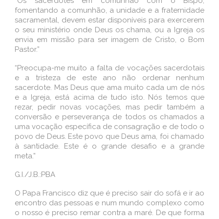
“Os sacerdotes em comunhão com o Bispo,
fomentando a comunhão, a unidade e a fraternidade
sacramental, devem estar disponíveis para exercerem
o seu ministério onde Deus os chama, ou a Igreja os
envia em missão para ser imagem de Cristo, o Bom
Pastor.”
“Preocupa-me muito a falta de vocações sacerdotais
e a tristeza de este ano não ordenar nenhum
sacerdote. Mas Deus que ama muito cada um de nós
e a Igreja, está acima de tudo isto. Nós temos que
rezar, pedir novas vocações, mas pedir também a
conversão e perseverança de todos os chamados a
uma vocação específica de consagração e de todo o
povo de Deus. Este povo que Deus ama, foi chamado
à santidade. Este é o grande desafio e a grande
meta.”
G.I./J.B.:PBA
O Papa Francisco diz que é preciso sair do sofá e ir ao
encontro das pessoas e num mundo complexo como
o nosso é preciso remar contra a maré. De que forma