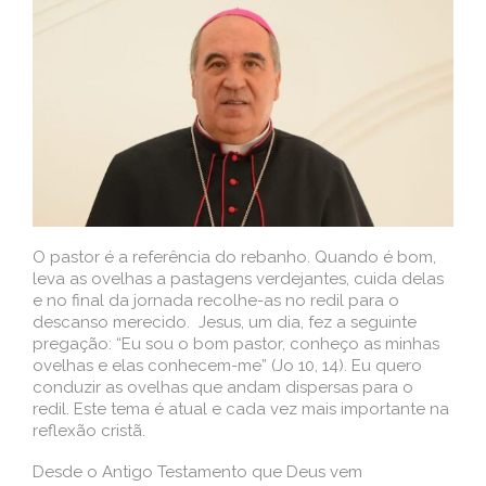
O pastor é a referência do rebanho. Quando é bom,
leva as ovelhas a pastagens verdejantes, cuida delas
e no final da jornada recolhe-as no redil para o
descanso merecido. Jesus, um dia, fez a seguinte
pregação: “Eu sou o bom pastor, conheço as minhas
ovelhas e elas conhecem-me” (Jo 10, 14). Eu quero
conduzir as ovelhas que andam dispersas para o
redil. Este tema é atual e cada vez mais importante na
reflexão cristã.
Desde o Antigo Testamento que Deus vem