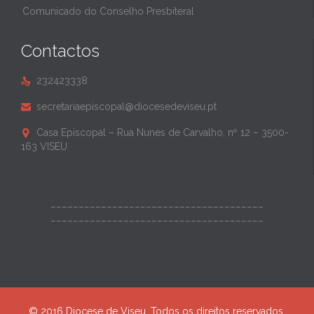
Comunicado do Conselho Presbiteral
Contactos
232423338

secretariaepiscopal@diocesedeviseu.pt

Casa Episcopal – Rua Nunes de Carvalho, nº 12 – 3500-

163 VISEU
______________________________________
______________________________________
© 2016 Diocese de Viseu. Todos os direitos reservados.