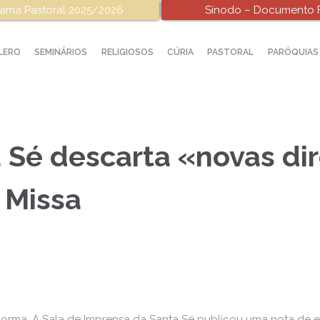
ama Pastoral 2025/2026
Sínodo – Documento F
LERO
SEMINÁRIOS
RELIGIOSOS
CÚRIA
PASTORAL
PARÓQUIAS
a Sé descarta «novas di
 Missa
 norma. A Sala de Imprensa da Santa Sé publicou uma nota de 