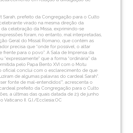
t Sarah, prefeito da Congregação para o Culto
o celebrante virado na mesma direção da
 da celebração da Missa, exprimindo-se
pressões foram, no entanto, mal interpretadas,
rução Geral do Missal Romano, que contém as
or precisa que “onde for possível, o altar
e frente para o povo”. A Sala de Imprensa da
ou “expressamente” que a forma “ordinária” da
 permitida pelo Papa Bento XVI com o Motu
do oficial conclui com o esclarecimento de que
uziram de algumas palavras do cardeal Sarah”.
, ser fonte de mal-entendidos'”, acrescenta o
 cardeal prefeito da Congregação para o Culto
ções, a últimas das quais datada de 23 de junho
 Vaticano II. G.I./Ecclesia:OC