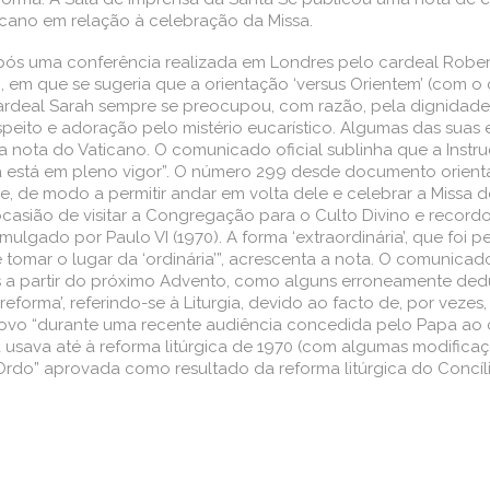
ticano em relação à celebração da Missa.
após uma conferência realizada em Londres pelo cardeal Rober
), em que se sugeria que a orientação ‘versus Orientem’ (com 
cardeal Sarah sempre se preocupou, com razão, pela dignidade
to e adoração pelo mistério eucarístico. Algumas das suas ex
a nota do Vaticano. O comunicado oficial sublinha que a Inst
da está em pleno vigor”. O número 299 desde documento orientad
e, de modo a permitir andar em volta dele e celebrar a Missa d
ocasião de visitar a Congregação para o Culto Divino e record
mulgado por Paulo VI (1970). A forma ‘extraordinária’, que foi
 tomar o lugar da ‘ordinária’”, acrescenta a nota. O comunica
cas a partir do próximo Advento, como alguns erroneamente ded
eforma’, referindo-se à Liturgia, devido ao facto de, por vezes
 novo “durante uma recente audiência concedida pelo Papa ao
ica usava até à reforma litúrgica de 1970 (com algumas modifica
 Ordo” aprovada como resultado da reforma litúrgica do Concílio