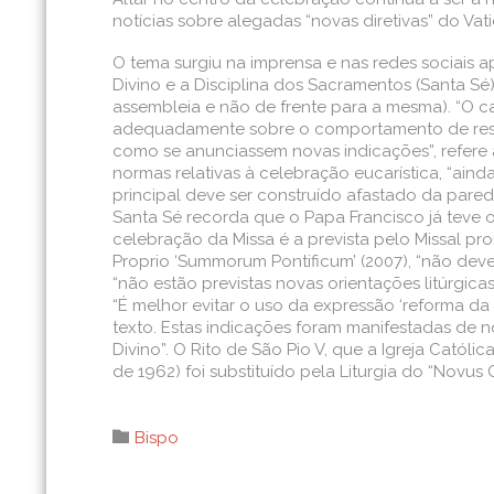
notícias sobre alegadas “novas diretivas” do Va
O tema surgiu na imprensa e nas redes sociais 
Divino e a Disciplina dos Sacramentos (Santa Sé
assembleia e não de frente para a mesma). “O 
adequadamente sobre o comportamento de respei
como se anunciassem novas indicações”, refere 
normas relativas à celebração eucarística, “ain
principal deve ser construído afastado da pared
Santa Sé recorda que o Papa Francisco já teve 
celebração da Missa é a prevista pelo Missal pro
Proprio ‘Summorum Pontificum’ (2007), “não deve
“não estão previstas novas orientações litúrgi
“É melhor evitar o uso da expressão ‘reforma da r
texto. Estas indicações foram manifestadas de
Divino”. O Rito de São Pio V, que a Igreja Catól
de 1962) foi substituído pela Liturgia do “Novus
Category

Bispo