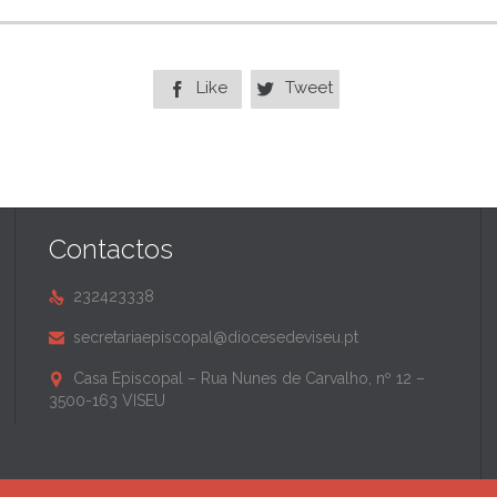
Like
Tweet


Contactos
232423338

secretariaepiscopal@diocesedeviseu.pt

Casa Episcopal – Rua Nunes de Carvalho, nº 12 –

3500-163 VISEU