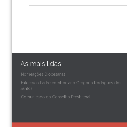
As mais lidas
Nomeações Diocesanas
Faleceu o Padre comboniano Gregório Rodrigues dos
Santos
Comunicado do Conselho Presbiteral