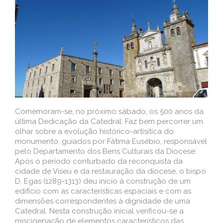
Comemoram-se, no próximo sábado, os 500 anos da
última Dedicação da Catedral. Faz bem percorrer um
olhar sobre a evolução histórico-artísitica do
monumento, guiados por Fátima Eusébio, responsável
pelo Departamento dos Bens Culturais da Diocese:
Após o período conturbado da reconquista da
cidade de Viseu e da restauração da diocese, o bispo
D. Egas (1289-1313) deu início à construção de um
edifício com as características espaciais e com as
dimensões correspondentes à dignidade de uma
Catedral. Nesta construção inicial verificou-se a
miscigenação de elementos característicos das