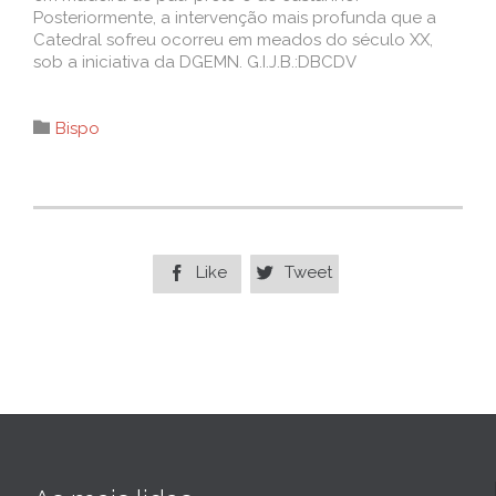
Posteriormente, a intervenção mais profunda que a
Catedral sofreu ocorreu em meados do século XX,
sob a iniciativa da DGEMN. G.I.J.B.:DBCDV
Category

Bispo
Like
Tweet

