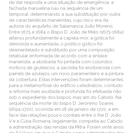
de dar resposta a uma situação de emergência: a
fachada manuelina ruiu na sequência de um
temporal, determinando a sua substituição por outra
de características maneiristas, cujo risco era da
autoria do arquiteto de Salamanca João Moreno;
Entre 1675 e 1684 o Bispo D. João de Melo (1673-1684)
alterou profundamente a capela-mor, a gótica foi
demolida e aumentada, o político gótico foi
desmantelado e substituído por uma composição
retabular enformada de acordo com a sintaxe
maneirista, a abóbada foi pintada com coloridos
motivos de grutescos, a sacristia foi enobrecida com
painéis de azulejos, um novo paramenteiro e a pintura
da cobertura. Estas intervenções foram determinantes
para a metamorfose do edifício catedralício, contudo
a reforma mais avultada e profunda foi efetuada não
sob o expediente dos bispos, mas sim do Cabido. Na
sequência da morte do bispo D. Jerónimo Soares
(1694-1720), ocorrida em 18 de janeiro de 1720, e em
face das relações pouco cordiais entre o Rei D. João
V e a Cúria Romana, legalmente, competia ao Cabido
a administração das rendas da Mitra. Foram vinte anos
de Sé Vaga em que o Cabido como administrador das