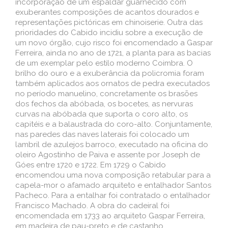
incorporação de um espaldar guarnecido com
exuberantes composições de acantos dourados e
representações pictóricas em chinoiserie. Outra das
prioridades do Cabido incidiu sobre a execução de
um novo órgão, cujo risco foi encomendado a Gaspar
Ferreira, ainda no ano de 1721, a planta para as bacias
de um exemplar pelo estilo moderno Coimbra. O
brilho do ouro e a exuberância da policromia foram
também aplicados aos ornatos de pedra executados
no período manuelino, concretamente os brasões
dos fechos da abóbada, os bocetes, as nervuras
curvas na abóbada que suporta o coro alto, os
capitéis e a balaustrada do coro-alto. Conjuntamente,
nas paredes das naves laterais foi colocado um
lambril de azulejos barroco, executado na oficina do
oleiro Agostinho de Paiva e assente por Joseph de
Góes entre 1720 e 1722. Em 1729 o Cabido
encomendou uma nova composição retabular para a
capela-mor o afamado arquiteto e entalhador Santos
Pacheco. Para a entalhar foi contratado o entalhador
Francisco Machado. A obra do cadeiral foi
encomendada em 1733 ao arquiteto Gaspar Ferreira,
em madeira de pau-preto e de castanho.