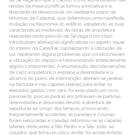
rendas da mesa pontifical tomou a iniciativa e a
liberdade de desenvolver um vastíssimo plano de
reformas da Catedral, que determinou uma manifesta
mutação na fisionomia do edifício, esbatendo as suas
características medievais. As obras de arquitetura
realizadas neste período de Sé Vaga (1720-1740)
introduziram alterações significativas no aspeto visual
do interior da Catedral, capitalizando a utilização da
luz, reparando alguns problemas que condicionavam
a utilização do espaço e harmonizando esteticamente
alguns componentes. A enumeração das intervenções
de cariz arquitetónico explana a diversidade e o
alcance do plano de intervenção: abriram-se janelas
na fachada e nas capelas laterais para evitar os
elevados gastos com cera; foi executado um novo
pavimento, pois as pedras encontravam-se partidas,
desniveladas e desunidas devido à abertura de
sepulturas ao longo dos tempos, provocando
frequentemente acidentes; as paredes e colunas
foram rebocadas e caiadas; reformou-se as capelas
laterais, dedicadas a São Pedro e a São João; ao
claustro, que tinha um único andar, foi acrescentado