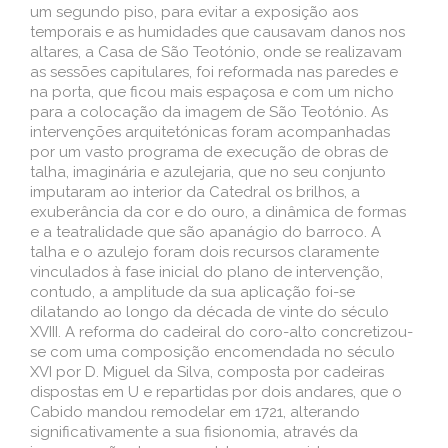
um segundo piso, para evitar a exposição aos
temporais e as humidades que causavam danos nos
altares, a Casa de São Teotónio, onde se realizavam
as sessões capitulares, foi reformada nas paredes e
na porta, que ficou mais espaçosa e com um nicho
para a colocação da imagem de São Teotónio. As
intervenções arquitetónicas foram acompanhadas
por um vasto programa de execução de obras de
talha, imaginária e azulejaria, que no seu conjunto
imputaram ao interior da Catedral os brilhos, a
exuberância da cor e do ouro, a dinâmica de formas
e a teatralidade que são apanágio do barroco. A
talha e o azulejo foram dois recursos claramente
vinculados à fase inicial do plano de intervenção,
contudo, a amplitude da sua aplicação foi-se
dilatando ao longo da década de vinte do século
XVIII. A reforma do cadeiral do coro-alto concretizou-
se com uma composição encomendada no século
XVI por D. Miguel da Silva, composta por cadeiras
dispostas em U e repartidas por dois andares, que o
Cabido mandou remodelar em 1721, alterando
significativamente a sua fisionomia, através da