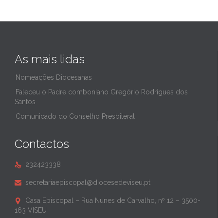
As mais lidas
Nomeações Diocesanas
Faleceu o Padre comboniano Gregório Rodrigues dos
Santos
Comunicado do Conselho Presbiteral
Contactos
232423338

secretariaepiscopal@diocesedeviseu.pt

Casa Episcopal – Rua Nunes de Carvalho, nº 12 – 3500-

163 VISEU