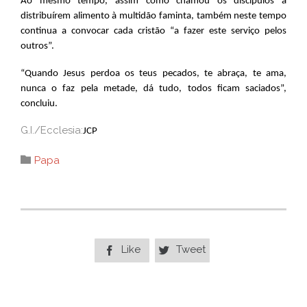
Ao mesmo tempo, assim como chamou os discípulos a
distribuírem alimento à multidão faminta, também neste tempo
continua a convocar cada cristão “a fazer este serviço pelos
outros”.
“Quando Jesus perdoa os teus pecados, te abraça, te ama,
nunca o faz pela metade, dá tudo, todos ficam saciados”,
concluiu.
G.I./Ecclesia:
JCP
Category

Papa
Like
Tweet

