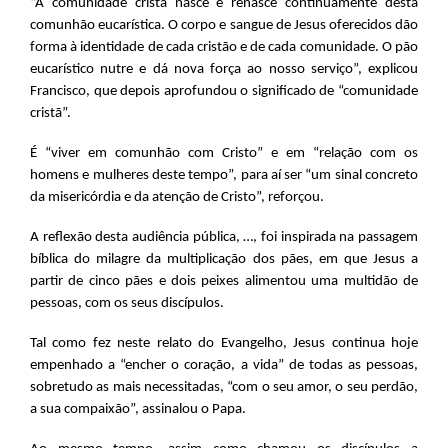
“A comunidade cristã nasce e renasce continuamente desta
comunhão eucarística. O corpo e sangue de Jesus oferecidos dão
forma à identidade de cada cristão e de cada comunidade. O pão
eucarístico nutre e dá nova força ao nosso serviço”, explicou
Francisco, que depois aprofundou o significado de “comunidade
cristã”.
É “viver em comunhão com Cristo” e em “relação com os
homens e mulheres deste tempo”, para aí ser “um sinal concreto
da misericórdia e da atenção de Cristo”, reforçou.
A reflexão desta audiência pública, …, foi inspirada na passagem
bíblica do milagre da multiplicação dos pães, em que Jesus a
partir de cinco pães e dois peixes alimentou uma multidão de
pessoas, com os seus discípulos.
Tal como fez neste relato do Evangelho, Jesus continua hoje
empenhado a “encher o coração, a vida” de todas as pessoas,
sobretudo as mais necessitadas, “com o seu amor, o seu perdão,
a sua compaixão”, assinalou o Papa.