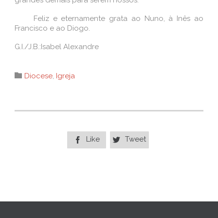
grandes demais para serem nossos.
Feliz e eternamente grata ao Nuno, à Inês ao
Francisco e ao Diogo.
G.I./J.B.:Isabel Alexandre
Category

Diocese
,
Igreja
Like
Tweet

