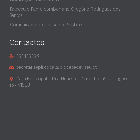
Faleceu o Padre comboniano Gregório Rodrigues dos
Santos
Comunicado do Conselho Presbiteral
Contactos
232423338

secretariaepiscopal@diocesedeviseu.pt

Casa Episcopal – Rua Nunes de Carvalho, nº 12 – 3500-

163 VISEU
______________________________________
______________________________________