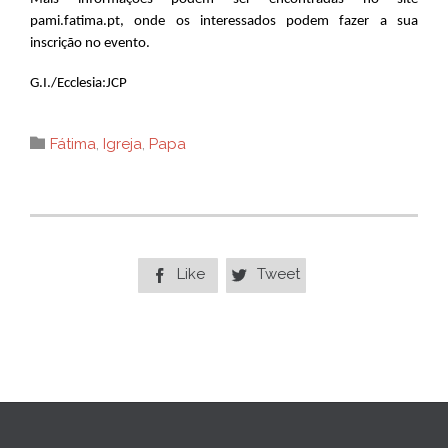
pami.fatima.pt, onde os interessados podem fazer a sua
inscrição no evento.
G.I./Ecclesia:JCP
Category

Fátima
,
Igreja
,
Papa
Like
Tweet

