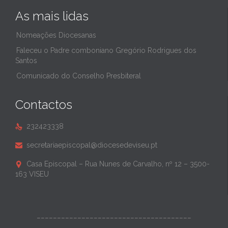
As mais lidas
Nomeações Diocesanas
Faleceu o Padre comboniano Gregório Rodrigues dos
Santos
Comunicado do Conselho Presbiteral
Contactos
232423338

secretariaepiscopal@diocesedeviseu.pt

Casa Episcopal – Rua Nunes de Carvalho, nº 12 – 3500-

163 VISEU
______________________________________
______________________________________