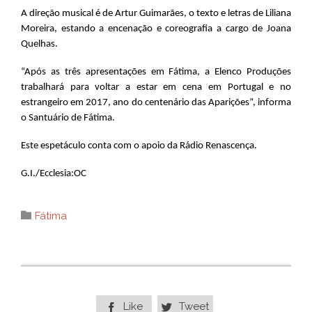
A direção musical é de Artur Guimarães, o texto e letras de Liliana
Moreira, estando a encenação e coreografia a cargo de Joana
Quelhas.
“Após as três apresentações em Fátima, a Elenco Produções
trabalhará para voltar a estar em cena em Portugal e no
estrangeiro em 2017, ano do centenário das Aparições”, informa
o Santuário de Fátima.
Este espetáculo conta com o apoio da Rádio Renascença.
G.I./Ecclesia:OC
Category

Fátima
Like
Tweet

