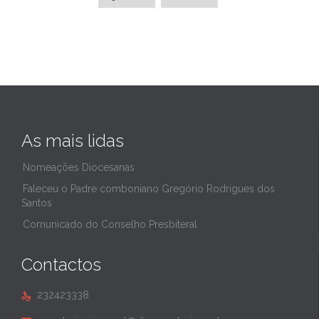
As mais lidas
Nomeações Diocesanas
Faleceu o Padre comboniano Gregório Rodrigues dos
Santos
Comunicado do Conselho Presbiteral
Contactos
232423338
