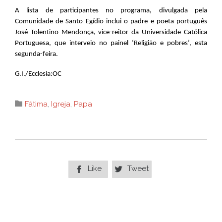
A lista de participantes no programa, divulgada pela
Comunidade de Santo Egídio inclui o padre e poeta português
José Tolentino Mendonça, vice-reitor da Universidade Católica
Portuguesa, que interveio no painel ‘Religião e pobres’, esta
segunda-feira.
G.I./Ecclesia:OC
Category

Fátima
,
Igreja
,
Papa
Like
Tweet

