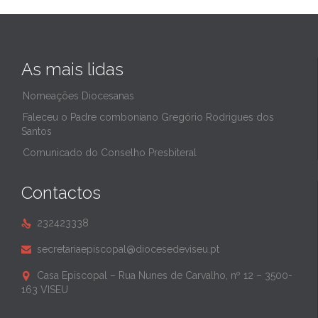
As mais lidas
Nomeações Diocesanas
Faleceu o Padre comboniano Gregório Rodrigues dos
Santos
Comunicado do Conselho Presbiteral
Contactos
232423338

secretariaepiscopal@diocesedeviseu.pt

Casa Episcopal – Rua Nunes de Carvalho, nº 12 – 3500-

163 VISEU