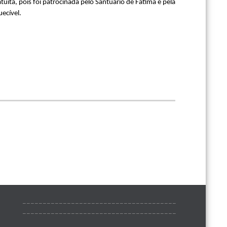
tuita, pois foi patrocinada pelo Santuário de Fátima e pela
ecível.
______________________________________
______________________________________