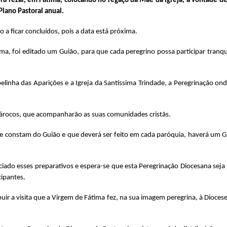
irá rezar, em Fátima, colocando no regaço da Mãe da Igreja, a vontade d
Plano Pastoral anual.
 a ficar concluídos, pois a data está próxima.
ima, foi editado um Guião, para que cada peregrino possa participar tran
pelinha das Aparições e a Igreja da Santíssima Trindade, a Peregrinação on
 Párocos, que acompanharão as suas comunidades cristãs.
 que constam do Guião e que deverá ser feito em cada paróquia, haverá um
denciado esses preparativos e espera-se que esta Peregrinação Diocesana s
cipantes.
ribuir a visita que a Virgem de Fátima fez, na sua imagem peregrina, à Dioce