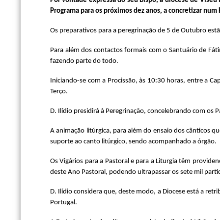
Por vontade expressa do seu Bispo, a diocese de Viseu 
Programa para os próximos dez anos, a concretizar num 
Os preparativos para a peregrinação de 5 de Outubro estão
Para além dos contactos formais com o Santuário de Fát
fazendo parte do todo.
Iniciando-se com a Procissão, às 10:30 horas, entre a Ca
Terço.
D. Ilídio presidirá à Peregrinação, concelebrando com os
A animação litúrgica, para além do ensaio dos cânticos
suporte ao canto litúrgico, sendo acompanhado a órgão.
Os Vigários para a Pastoral e para a Liturgia têm provi
deste Ano Pastoral, podendo ultrapassar os sete mil parti
D. Ilídio considera que, deste modo, a Diocese está a ret
Portugal.