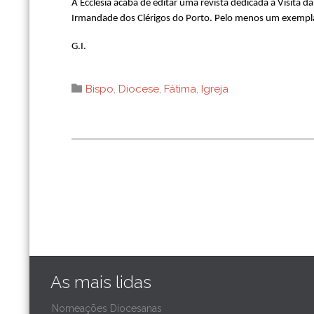
A Ecclesia acaba de editar uma revista dedicada à Visita d
Irmandade dos Clérigos do Porto. Pelo menos um exempl
G.I.
Category

Bispo
,
Diocese
,
Fátima
,
Igreja
As mais lidas
Nomeações Diocesanas