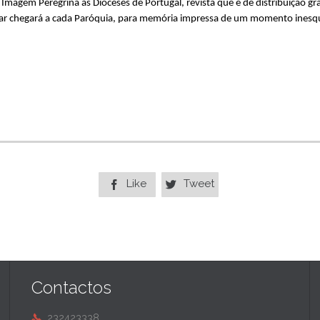
a Imagem Peregrina às Dioceses de Portugal, revista que é de distribuição gra
ar chegará a cada Paróquia, para memória impressa de um momento inesqu
Like
Tweet


Contactos
232423338
