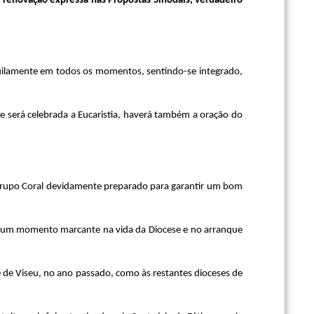
e renovação expressa nas Propostas Sinodais, verdadeiro
quilamente em todos os momentos, sentindo-se integrado,
de será celebrada a Eucaristia, haverá também a oração do
 Grupo Coral devidamente preparado para garantir um bom
eja um momento marcante na vida da Diocese e no arranque
se de Viseu, no ano passado, como às restantes dioceses de