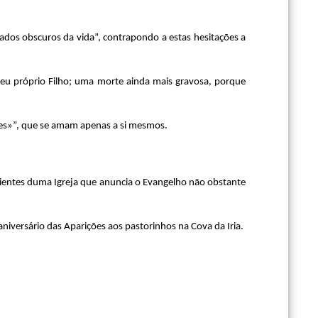
“lados obscuros da vida”, contrapondo a estas hesitações a
seu próprio Filho; uma morte ainda mais gravosa, porque
rtes»”, que se amam apenas a si mesmos.
cientes duma Igreja que anuncia o Evangelho não obstante
 aniversário das Aparições aos pastorinhos na Cova da Iria.