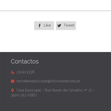
Like
Tweet


Contactos
232423338

secretariaepiscopal@diocesedeviseu.pt

Casa Episcopal – Rua Nunes de Carvalho, nº 12 –

3500-163 VISEU