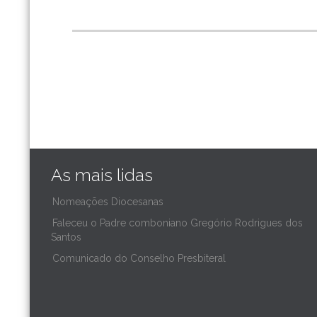
As mais lidas
Nomeações Diocesanas
Faleceu o Padre comboniano Gregório Rodrigues dos
Santos
Comunicado do Conselho Presbiteral