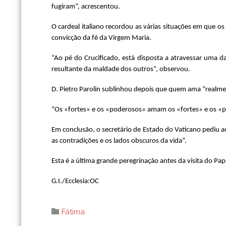
fugiram”, acrescentou.
O cardeal italiano recordou as várias situações em que os
convicção da fé da Virgem Maria.
“Ao pé do Crucificado, está disposta a atravessar uma 
resultante da maldade dos outros”, observou.
D. Pietro Parolin sublinhou depois que quem ama “realme
“Os «fortes» e os «poderosos» amam os «fortes» e os «p
Em conclusão, o secretário de Estado do Vaticano pediu 
as contradições e os lados obscuros da vida”.
Esta é a última grande peregrinação antes da visita do Pap
G.I./Ecclesia:OC
Category

Fátima