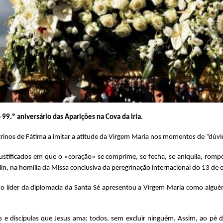
99.º aniversário das Aparições na Cova da Iria.
grinos de Fátima a imitar a atitude da Virgem Maria nos momentos de “dúvid
ustificados em que o «coração» se comprime, se fecha, se aniquila, ro
in, na homilia da Missa conclusiva da peregrinação internacional do 13 de 
, o líder da diplomacia da Santa Sé apresentou a Virgem Maria como algu
s e discípulas que Jesus ama; todos, sem excluir ninguém. Assim, ao pé do