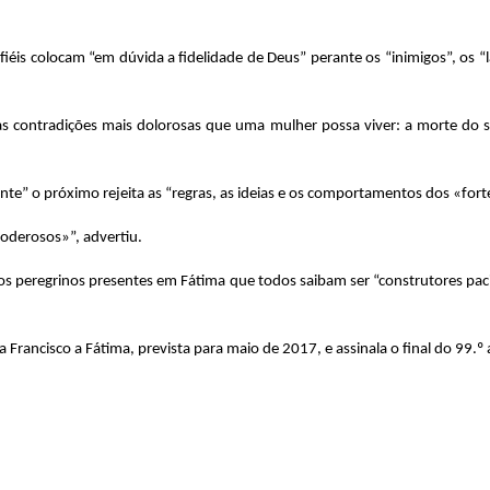
 fiéis colocam “em dúvida a fidelidade de Deus” perante os “inimigos”, os 
das contradições mais dolorosas que uma mulher possa viver: a morte do 
nte” o próximo rejeita as “regras, as ideias e os comportamentos dos «fo
oderosos»”, advertiu.
aos peregrinos presentes em Fátima que todos saibam ser “construtores pa
a Francisco a Fátima, prevista para maio de 2017, e assinala o final do 99.º