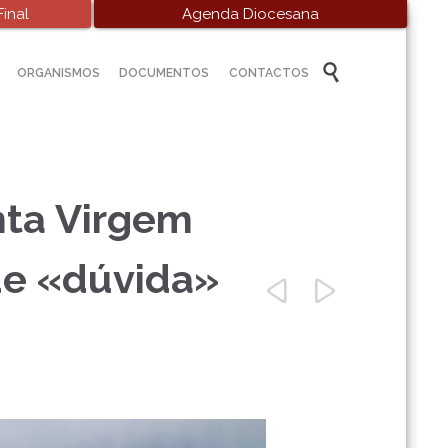
inal
Agenda Diocesana
Skip

ORGANISMOS
DOCUMENTOS
CONTACTOS
to
content
nta Virgem
e «dúvida»

