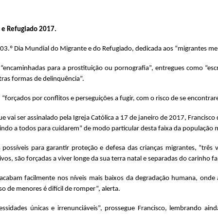
 e Refugiado 2017.
3.º Dia Mundial do Migrante e do Refugiado, dedicada aos “migrantes meno
 “encaminhadas para a prostituição ou pornografia”, entregues como “escr
ras formas de delinquência”.
orçados por conflitos e perseguições a fugir, com o risco de se encontrar
vai ser assinalado pela Igreja Católica a 17 de janeiro de 2017, Francisco
ndo a todos para cuidarem” de modo particular desta faixa da população 
possíveis para garantir proteção e defesa das crianças migrantes, “três
os, são forçadas a viver longe da sua terra natal e separadas do carinho fa
 “acabam facilmente nos níveis mais baixos da degradação humana, onde 
 de menores é difícil de romper”, alerta.
ecessidades únicas e irrenunciáveis”, prossegue Francisco, lembrando ai