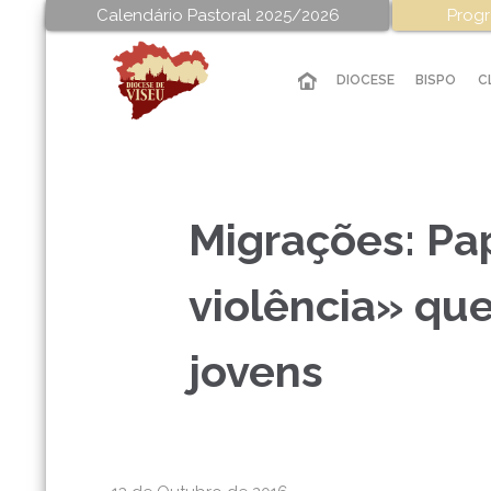
Calendário Pastoral 2025/2026
Progr
DIOCESE
BISPO
C
Migrações: Pa
violência» qu
jovens