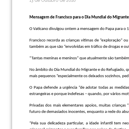
13 de Outubro de 2016
Mensagem de Francisco para o Dia Mundial do Migrante
O Vaticano divulgou ontem a mensagem do Papa para o 10
Francisco recorda as crianças vítimas de “exploração” ou
também as que são “envolvidas em tráfico de drogas e out
“Tantas meninas e meninos” que atualmente são também “f
No âmbito do Dia Mundial do Migrante e do Refugiado, que 
mais pequenos “especialmente os deixados sozinhos, pedi
O Papa defende a urgência “de adotar todas as medidas 
estrangeiras e porque indefesas – quando, por vários motiv
Privadas dos mais elementares apoios, muitas crianças
futuro de demasiados inocentes, enquanto a rede do abuso
“Pela sua delicadeza particular, a idade infantil tem n