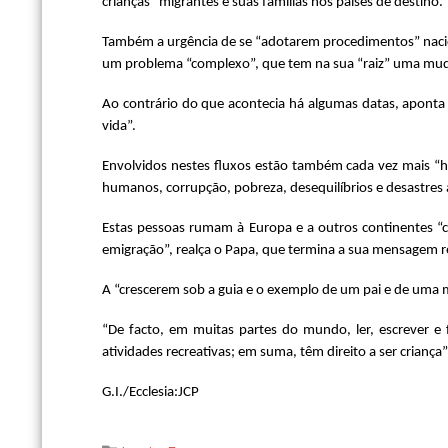
crianças” migrantes e suas famílias nos países de destino.
Também a urgência de se “adotarem procedimentos” nacio
um problema “complexo”, que tem na sua “raiz” uma mudan
Ao contrário do que acontecia há algumas datas, aponta
vida”.
Envolvidos nestes fluxos estão também cada vez mais “ho
humanos, corrupção, pobreza, desequilíbrios e desastres 
Estas pessoas rumam à Europa e a outros continentes “c
emigração”, realça o Papa, que termina a sua mensagem r
A “crescerem sob a guia e o exemplo de um pai e de uma
“De facto, em muitas partes do mundo, ler, escrever e 
atividades recreativas; em suma, têm direito a ser criança”
G.I./Ecclesia:JCP