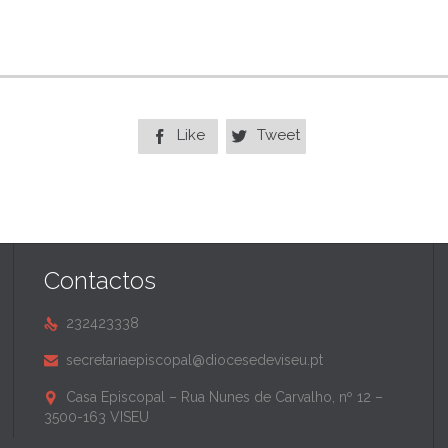
Like
Tweet


Contactos
232423338

secretariaepiscopal@diocesedeviseu.pt

Casa Episcopal – Rua Nunes de Carvalho, nº 12 –

3500-163 VISEU