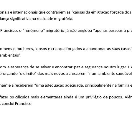
nais e internacionais que contrariem as “causas da emigração forçada dos
ça significativa na realidade migratória.
 Francisco, o “fenómeno” migratório já não engloba “apenas pessoas à p
mens e mulheres, idosos e crianças forçados a abandonar as suas casas” 
ambientais”.
om a esperança de se salvar e encontrar paz e segurança noutro lugar. E
eforçando “o direito” dos mais novos a crescerem “num ambiente saudável 
 mãe” e a receberem “uma adequação adequada, principalmente na família 
fazer os cálculos mais elementares ainda é um privilégio de poucos. Alé
, conclui Francisco