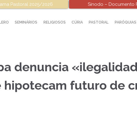
ama Pastoral 2025/2026
Sínodo – Documento F
LERO
SEMINÁRIOS
RELIGIOSOS
CÚRIA
PASTORAL
PARÓQUIAS
pa denuncia «ilegalida
e hipotecam futuro de c