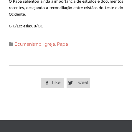
O Papa salientou ainda a importância de estudos e documentos
recentes, desejando a reconciliação entre cristãos do Leste e do
Ocidente.
G.I./Ecclesia:CB/OC
Category

Ecumenismo
,
Igreja
,
Papa
Like
Tweet

