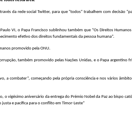
de todos nesta área.
través da rede social Twitter, para que “todos” trabalhem com decisão “p
la Paulo VI, o Papa Francisco sublinhou também que “Os Direitos Humanos
hecimento efetivo dos direitos fundamentais da pessoa humana”.
Humanos promovido pela ONU.
orrupção, também promovido pelas Nações Unidas, e o Papa argentino fr
o, a combater”, começando pela própria consciência e nos vários âmbitos
o vigésimo aniversário da entrega do Prémio Nobel da Paz ao bispo católic
justa e pacífica para o conflito em Timor-Leste”