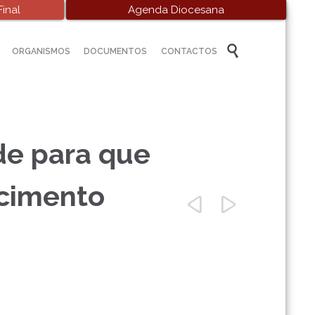
inal
Agenda Diocesana
Skip

ORGANISMOS
DOCUMENTOS
CONTACTOS
to
content
de para que
ecimento

