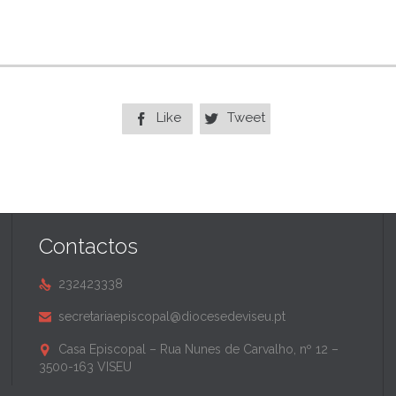
Like
Tweet


Contactos
232423338

secretariaepiscopal@diocesedeviseu.pt

Casa Episcopal – Rua Nunes de Carvalho, nº 12 –

3500-163 VISEU