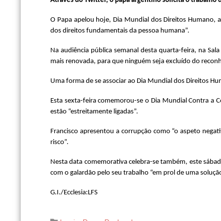
Através do Twitter, o papa argentino solicita o trabalho 
O Papa apelou hoje, Dia Mundial dos Direitos Humano, a
dos direitos fundamentais da pessoa humana”.
Na audiência pública semanal desta quarta-feira, na Sa
mais renovada, para que ninguém seja excluído do recon
Uma forma de se associar ao Dia Mundial dos Direitos 
Esta sexta-feira comemorou-se o Dia Mundial Contra a C
estão “estreitamente ligadas”.
Francisco apresentou a corrupção como “o aspeto negativ
risco”.
Nesta data comemorativa celebra-se também, este sábado, 
com o galardão pelo seu trabalho “em prol de uma solução 
G.I./Ecclesia:LFS