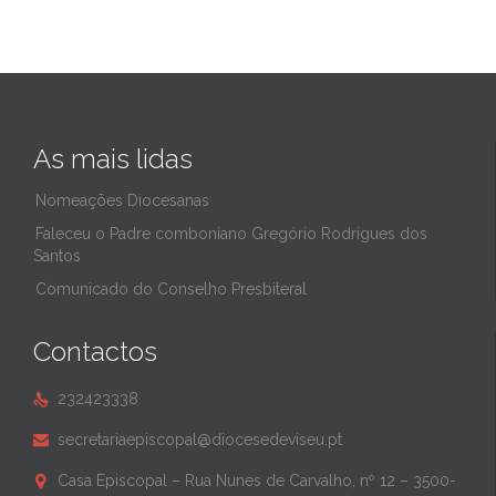
As mais lidas
Nomeações Diocesanas
Faleceu o Padre comboniano Gregório Rodrigues dos
Santos
Comunicado do Conselho Presbiteral
Contactos
232423338

secretariaepiscopal@diocesedeviseu.pt

Casa Episcopal – Rua Nunes de Carvalho, nº 12 – 3500-
