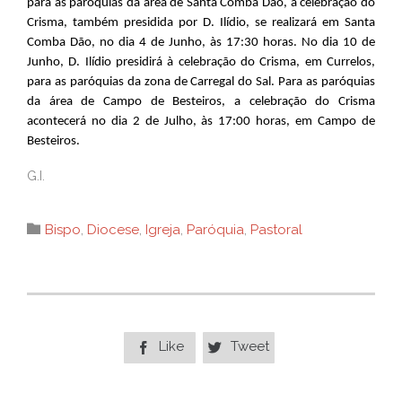
para as paróquias da área de Santa Comba Dão, a celebração do
Crisma, também presidida por D. Ilídio, se realizará em Santa
Comba Dão, no dia 4 de Junho, às 17:30 horas. No dia 10 de
Junho, D. Ilídio presidirá à celebração do Crisma, em Currelos,
para as paróquias da zona de Carregal do Sal. Para as paróquias
da área de Campo de Besteiros, a celebração do Crisma
acontecerá no dia 2 de Julho, às 17:00 horas, em Campo de
Besteiros.
G.I.
Category

Bispo
,
Diocese
,
Igreja
,
Paróquia
,
Pastoral
Like
Tweet

