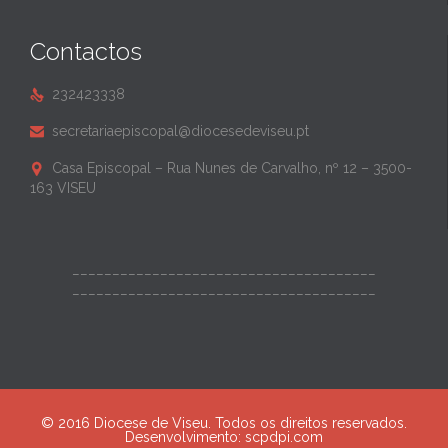
Contactos
232423338

secretariaepiscopal@diocesedeviseu.pt

Casa Episcopal – Rua Nunes de Carvalho, nº 12 – 3500-

163 VISEU
______________________________________
______________________________________
© 2016 Diocese de Viseu. Todos os direitos reservados.
Desenvolvimento:
scpdpi.com