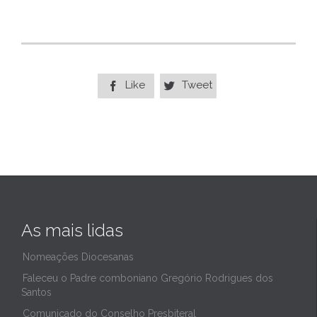
Like
Tweet


As mais lidas
Nomeações Diocesanas
Faleceu o Padre comboniano Gregório Rodrigues dos
Santos
Comunicado do Conselho Presbiteral