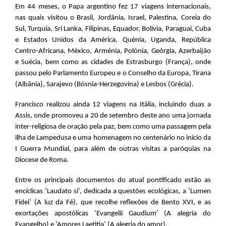
Em 44 meses, o Papa argentino fez 17 viagens internacionais,
nas quais visitou o Brasil, Jordânia, Israel, Palestina, Coreia do
Sul, Turquia, Sri Lanka, Filipinas, Equador, Bolívia, Paraguai, Cuba
e Estados Unidos da América, Quénia, Uganda, República
Centro-Africana, México, Arménia, Polónia, Geórgia, Azerbaijão
e Suécia, bem como as cidades de Estrasburgo (França), onde
passou pelo Parlamento Europeu e o Conselho da Europa, Tirana
(Albânia), Sarajevo (Bósnia-Herzegovina) e Lesbos (Grécia).
Francisco realizou ainda 12 viagens na Itália, incluindo duas a
Assis, onde promoveu a 20 de setembro deste ano uma jornada
inter-religiosa de oração pela paz, bem como uma passagem pela
ilha de Lampedusa e uma homenagem no centenário no início da
I Guerra Mundial, para além de outras visitas a paróquias na
Diocese de Roma.
Entre os principais documentos do atual pontificado estão as
encíclicas ‘Laudato si’, dedicada a questões ecológicas, a ‘Lumen
Fidei’ (A luz da Fé), que recolhe reflexões de Bento XVI, e as
exortações apostólicas ‘Evangelii Gaudium’ (A alegria do
Evangelho) e ‘Amores Laetitia’ (A alegria do amor).