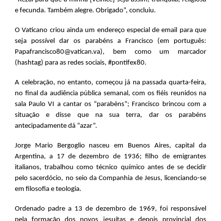
e fecunda. Também alegre. Obrigado”, concluiu.
O Vaticano criou ainda um endereço especial de email para que
seja possível dar os parabéns a Francisco (em português:
Papafrancisco80@vatican.va), bem como um marcador
(hashtag) para as redes sociais, #pontifex80.
A celebração, no entanto, começou já na passada quarta-feira,
no final da audiência pública semanal, com os fiéis reunidos na
sala Paulo VI a cantar os “parabéns”; Francisco brincou com a
situação e disse que na sua terra, dar os parabéns
antecipadamente dá “azar”.
Jorge Mario Bergoglio nasceu em Buenos Aires, capital da
Argentina, a 17 de dezembro de 1936; filho de emigrantes
italianos, trabalhou como técnico químico antes de se decidir
pelo sacerdócio, no seio da Companhia de Jesus, licenciando-se
em filosofia e teologia.
Ordenado padre a 13 de dezembro de 1969, foi responsável
pela formação dos novos jesuítas e depois provincial dos