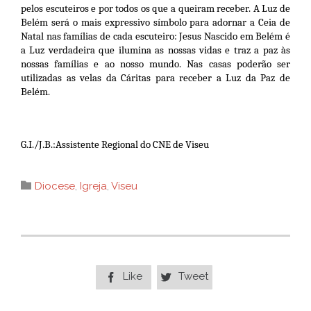
pelos escuteiros e por todos os que a queiram receber. A Luz de
Belém será o mais expressivo símbolo para adornar a Ceia de
Natal nas famílias de cada escuteiro: Jesus Nascido em Belém é
a Luz verdadeira que ilumina as nossas vidas e traz a paz às
nossas famílias e ao nosso mundo. Nas casas poderão ser
utilizadas as velas da Cáritas para receber a Luz da Paz de
Belém.
G.I./J.B.:Assistente Regional do CNE de Viseu
Category

Diocese
,
Igreja
,
Viseu
Like
Tweet

