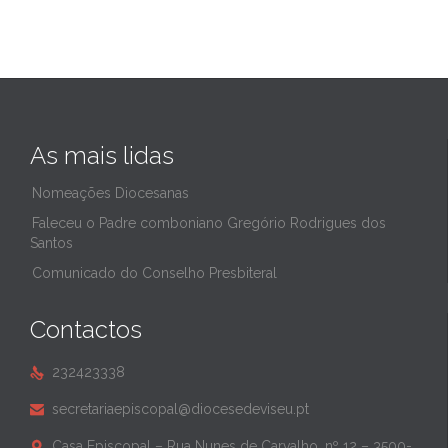
As mais lidas
Nomeações Diocesanas
Faleceu o Padre comboniano Gregório Rodrigues dos
Santos
Comunicado do Conselho Presbiteral
Contactos
232423338

secretariaepiscopal@diocesedeviseu.pt

Casa Episcopal – Rua Nunes de Carvalho, nº 12 – 3500-
