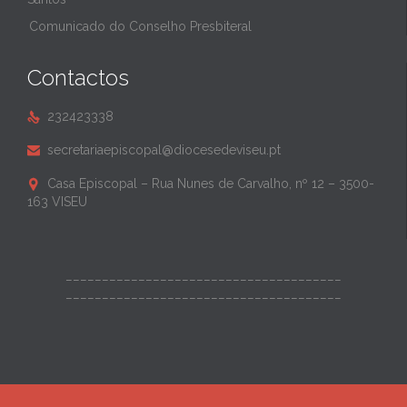
Comunicado do Conselho Presbiteral
Contactos
232423338

secretariaepiscopal@diocesedeviseu.pt

Casa Episcopal – Rua Nunes de Carvalho, nº 12 – 3500-

163 VISEU
______________________________________
______________________________________