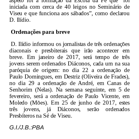
aspeto foi a formação da Escola da Fé que “foi
iniciada com cerca de 40 leigos no Seminário de
Viseu e que funciona aos sábados”, como declarou
D. Ilídio.
Ordenações
para breve
D. Ilídio informou os jornalistas de três ordenações
diaconais e presbiterais que irão acontecer em
breve. Em janeiro de 2017, será tempo de três
jovens serem ordenados Diáconos, cada um na sua
paróquia de origem: no dia 22 a ordenação de
Paulo Domingues, em Destriz (Oliveira de Frades),
no dia 29 a ordenação de André, em Canas de
Senhorim (Nelas). Na semana seguinte, em 5 de
fevereiro, será a ordenação de Paulo Vicente, em
Moledo (Mões). Em 25 de junho de 2017, estes
três jovens, já Diáconos, serão ordenados
Presbíteros na Sé de Viseu.
G.I./J.B.:PBA