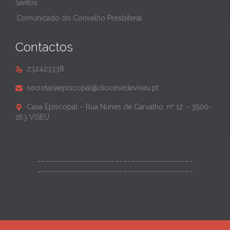
Santos
Comunicado do Conselho Presbiteral
Contactos
232423338

secretariaepiscopal@diocesedeviseu.pt

Casa Episcopal – Rua Nunes de Carvalho, nº 12 – 3500-

163 VISEU
______________________________________
______________________________________