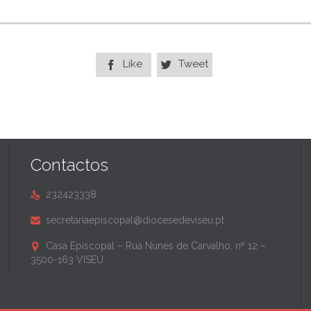
Like
Tweet


Contactos
232423338

secretariaepiscopal@diocesedeviseu.pt

Casa Episcopal – Rua Nunes de Carvalho, nº 12 –

3500-163 VISEU