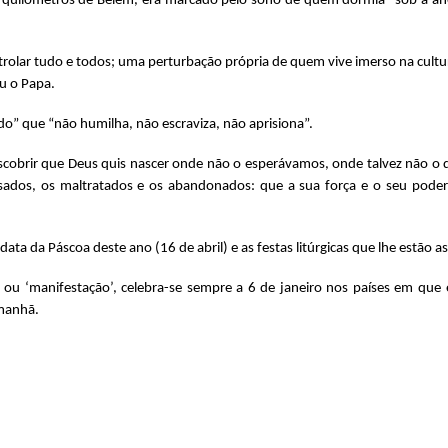
os quilómetros de Belém, era marcado pelo sono de quem dormia “sob a ane
rolar tudo e todos; uma perturbação própria de quem vive imerso na cultur
u o Papa.
do” que “não humilha, não escraviza, não aprisiona”.
Descobrir que Deus quis nascer onde não o esperávamos, onde talvez não o
nsados, os maltratados e os abandonados: que a sua força e o seu pode
ata da Páscoa deste ano (16 de abril) e as festas litúrgicas que lhe estão a
o’ ou ‘manifestação’, celebra-se sempre a 6 de janeiro nos países em que é
manhã.