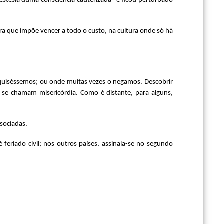
stesia duma consciência cauterizada” e ficou perturbado
a que impõe vencer a todo o custo, na cultura onde só há
 quiséssemos; ou onde muitas vezes o negamos. Descobrir
r se chamam misericórdia. Como é distante, para alguns,
ssociadas.
 feriado civil; nos outros países, assinala-se no segundo