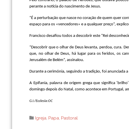
Pelo contrário, o palácio de Herodes, que distava pouc
perante a notícia do nascimento de Jesus.
“É a perturbação que nasce no coração de quem quer cont
espaço para os «vencedores» e a qualquer preço”, explico
Francisco desafiou todos a descobrir este “Rei desconheci
“Descobrir que o olhar de Deus levanta, perdoa, cura. 
que, no olhar de Deus, há lugar para os feridos, os ca
Jerusalém de Belém”, assinalou.
Durante a cerimónia, seguindo a tradição, foi anunciada a d
A Epifania, palavra de origem grega que significa ‘brilh
domingo depois do Natal, como acontece em Portugal, a
G.I./Ecclesia:OC
Category

Igreja
,
Papa
,
Pastoral