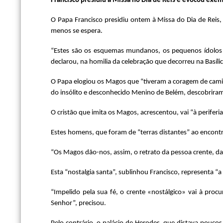
Francisco presidiu à Missa no Dia de Reis e evocou ex
O Papa Francisco presidiu ontem à Missa do Dia de Reis, 
menos se espera.
“Estes são os esquemas mundanos, os pequenos ídolos a
declarou, na homilia da celebração que decorreu na Basíli
O Papa elogiou os Magos que “tiveram a coragem de camin
do insólito e desconhecido Menino de Belém, descobriram 
O cristão que imita os Magos, acrescentou, vai “à periferi
Estes homens, que foram de “terras distantes” ao encontr
“Os Magos dão-nos, assim, o retrato da pessoa crente, da p
Esta “nostalgia santa”, sublinhou Francisco, representa “
“Impelido pela sua fé, o crente «nostálgico» vai à proc
Senhor”, precisou.