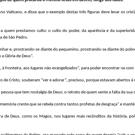
emplo de quem procurou o Menino Jesus em Belém, longe dos luxos.
no Vaticano, e disse que o exemplo destas três figuras deve levar os crist
 quem prestamos culto: o culto do poder, da aparência e da superiorida
ca de São Pedro.
har e, prostrando-se diante do pequenino, prostrando-se diante do pobre
a Glória de Deus”.
a, à fronteira, aos lugares não evangelizados”, para poder encontrar-se com
o de Cristo, souberam “ver e adorar”, precisou, porque estavam abertos à
essoa que tem nostalgia de Deus; o retrato de quem sente a falta da sua cas
a memória crente que se rebela contra tantos profetas de desgraça” e mant
ura de Deus, como os Magos, nos lugares mais recônditos da história, po