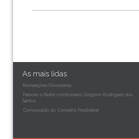
As mais lidas
Nomeações Diocesanas
Faleceu o Padre comboniano Gregório Rodrigues dos
Santos
Comunicado do Conselho Presbiteral