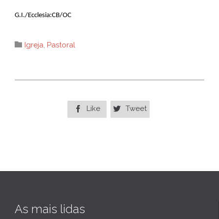
G.I./Ecclesia:CB/OC
Category

Igreja
,
Pastoral
Like
Tweet


As mais lidas