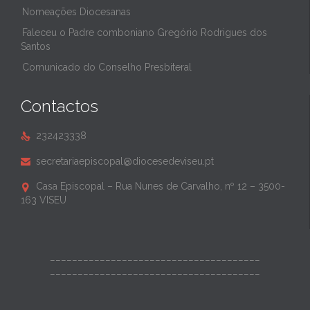
Nomeações Diocesanas
Faleceu o Padre comboniano Gregório Rodrigues dos
Santos
Comunicado do Conselho Presbiteral
Contactos
232423338

secretariaepiscopal@diocesedeviseu.pt

Casa Episcopal – Rua Nunes de Carvalho, nº 12 – 3500-

163 VISEU
______________________________________
______________________________________