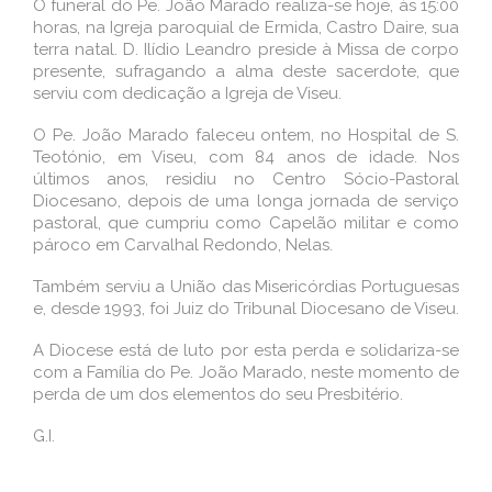
O funeral do Pe. João Marado realiza-se hoje, às 15:00
horas, na Igreja paroquial de Ermida, Castro Daire, sua
terra natal. D. Ilídio Leandro preside à Missa de corpo
presente, sufragando a alma deste sacerdote, que
serviu com dedicação a Igreja de Viseu.
O Pe. João Marado faleceu ontem, no Hospital de S.
Teotónio, em Viseu, com 84 anos de idade. Nos
últimos anos, residiu no Centro Sócio-Pastoral
Diocesano, depois de uma longa jornada de serviço
pastoral, que cumpriu como Capelão militar e como
pároco em Carvalhal Redondo, Nelas.
Também serviu a União das Misericórdias Portuguesas
e, desde 1993, foi Juiz do Tribunal Diocesano de Viseu.
A Diocese está de luto por esta perda e solidariza-se
com a Família do Pe. João Marado, neste momento de
perda de um dos elementos do seu Presbitério.
G.I.