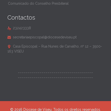
Comunicado do Conselho Presbiteral
Contactos
232423338

secretariaepiscopal@diocesedeviseu.pt

Casa Episcopal – Rua Nunes de Carvalho, nº 12 – 3500-

163 VISEU
______________________________________
______________________________________
© 2016 Diocese de Viseu. Todos os direitos reservados.