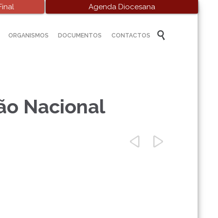
inal
Agenda Diocesana
Skip

ORGANISMOS
DOCUMENTOS
CONTACTOS
to
content
ão Nacional

