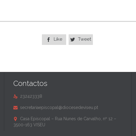
Like
Tweet


Contactos
232423338

secretariaepiscopal@diocesedeviseu.pt

Casa Episcopal – Rua Nunes de Carvalho, nº 12 –

3500-163 VISEU