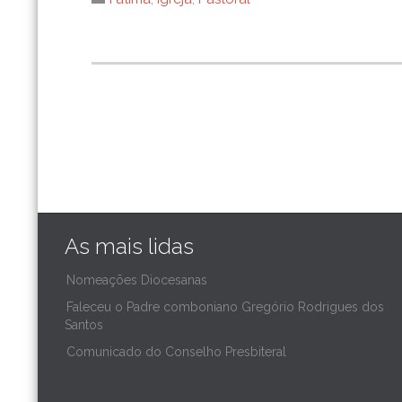
As mais lidas
Nomeações Diocesanas
Faleceu o Padre comboniano Gregório Rodrigues dos
Santos
Comunicado do Conselho Presbiteral