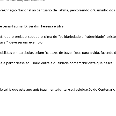
 Santo Estevão, nos Valinhos.
egrinação Nacional ao Santuário de Fátima, percorrendo o ‘Caminho dos P
 Leiria-Fátima, D. Serafim Ferreira e Silva.
t, que o prelado saudou o clima de “solidariedade e fraternidade” existe
naval”, deve ser um exemplo.
ciclistas em particular, sejam “capazes de trazer Deus para a vida, fazendo d
e é a partir desse equilíbrio entre a dualidade homem/bicicleta que nasc
e Leiria que este ano quis igualmente juntar-se à celebração do Centenário