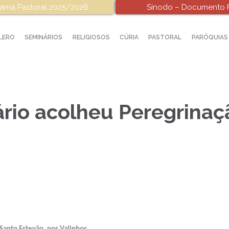
ama Pastoral 2025/2026
Sínodo – Documento F
LERO
SEMINÁRIOS
RELIGIOSOS
CÚRIA
PASTORAL
PARÓQUIAS
ário acolheu Peregrinaç