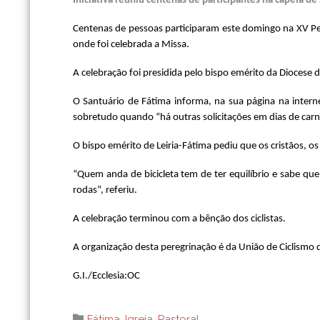
Iniciativa reuniu centenas de participantes na capela de
Centenas de pessoas participaram este domingo na XV Per
onde foi celebrada a Missa.
A celebração foi presidida pelo bispo emérito da Diocese de
O Santuário de Fátima informa, na sua página na interne
sobretudo quando “há outras solicitações em dias de car
O bispo emérito de Leiria-Fátima pediu que os cristãos, os 
“Quem anda de bicicleta tem de ter equilíbrio e sabe qu
rodas”, referiu.
A celebração terminou com a bênção dos ciclistas.
A organização desta peregrinação é da União de Ciclismo d
G.I./Ecclesia:OC
Category

Fátima
,
Igreja
,
Pastoral